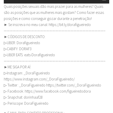
Quais posições sexuais dão mais prazer para as mulheres? Quais
são as posições que as mulheres mais gostam? Como fazer essas
posições e como conseguir gozar durante a penetração!
► Se inscreva no meu canal: https://bit.ly/dorafigueiredo
—————————————————————————————————–
►CÓDIGOS DE DESCONTO:
▷UBER: Dorafigueiredo
▷CABIFY: DORAF3
▷UBER EATS: eats-Dorafigueiredo
—————————————————————————————————–
►ME SIGA POR AÍ:
▷Instagram: _DoraFigueiredo
https://www.instagram.com/_DoraFigueiredo/
▷ Twitter: _DoraFigueiredo https://twitter.com/_DoraFigueiredo
▷ Facebook: https://www.facebook.com/figueiredodora
▷ Snapchat: dorinhaaf28
▷ Periscope: DoraFigueiredo