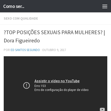
Como ser...
Skip to content
SEXO COM QUALIDADE
?TOP POSIÇÕES SEXUAIS PARA MULHERES? |
Dora Figueiredo
POR
ED SANTOS SEGUNDO
·
OUTUBRO 9, 2017