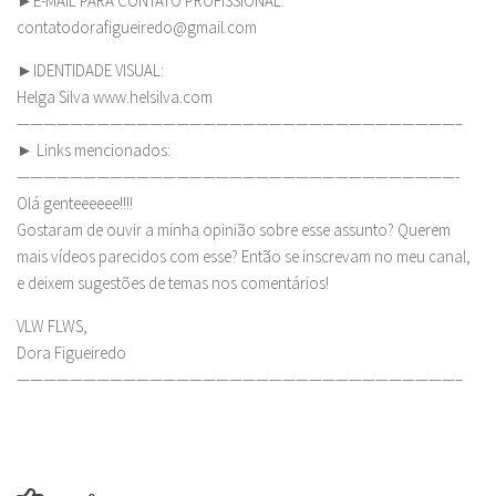
►E-MAIL PARA CONTATO PROFISSIONAL:
contatodorafigueiredo@gmail.com
►IDENTIDADE VISUAL:
Helga Silva www.helsilva.com
—————————————————————————————————–
► Links mencionados:
—————————————————————————————————-
Olá genteeeeee!!!!
Gostaram de ouvir a minha opinião sobre esse assunto? Querem
mais vídeos parecidos com esse? Então se inscrevam no meu canal,
e deixem sugestões de temas nos comentários!
VLW FLWS,
Dora Figueiredo
—————————————————————————————————–