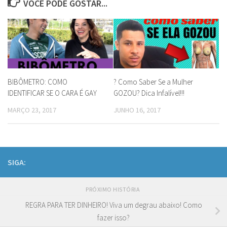
VOCÊ PODE GOSTAR...
BIBÔMETRO: COMO
? Como Saber Se a Mulher
IDENTIFICAR SE O CARA É GAY
GOZOU? Dica Infalível!!!
MARÇO 23, 2017
JUNHO 16, 2017
SIGA:
PRÓXIMO HISTÓRIA
REGRA PARA TER DINHEIRO! Viva um degrau abaixo! Como
fazer isso?