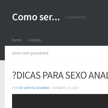
Skip to content
Como ser...
O que queira!
Home
Contato
SEXO COM QUALIDADE
?DICAS PARA SEXO ANAL?
POR
ED SANTOS SEGUNDO
·
OUTUBRO 23, 2017