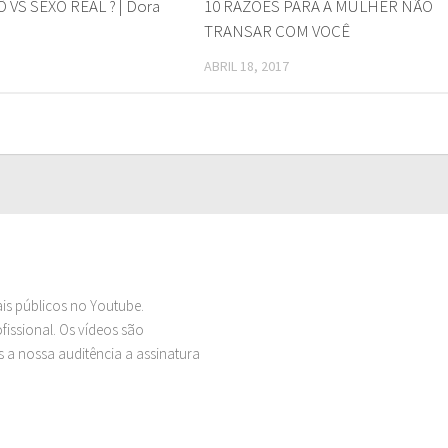
 VS SEXO REAL ? | Dora
10 RAZÕES PARA A MULHER NÃO
TRANSAR COM VOCÊ
ABRIL 18, 2017
ais públicos no Youtube.
issional. Os vídeos são
 a nossa auditência a assinatura