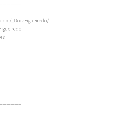
—————–
.com/_DoraFigueiredo/
Figueiredo
ora
—————–
—————-