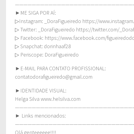
————————————————————————————
►ME SIGA POR AÍ:
▷Instagram: _DoraFigueiredo https://www.instagram
▷ Twitter: _DoraFigueiredo https://twitter.com/_Dora
▷ Facebook: https://www.facebook.com/figueiredod
▷ Snapchat: dorinhaaf28
▷ Periscope: DoraFigueiredo
►E-MAIL PARA CONTATO PROFISSIONAL:
contatodorafigueiredo@gmail.com
►IDENTIDADE VISUAL:
Helga Silva www.helsilva.com
————————————————————————————
► Links mencionados:
————————————————————————————
Olá genteeeeee!!!!