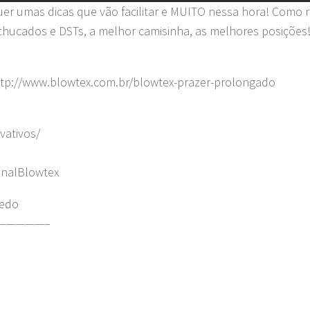
uer umas dicas que vão facilitar e MUITO nessa hora! Como r
chucados e DSTs, a melhor camisinha, as melhores posiçõe
http://www.blowtex.com.br/blowtex-prazer-prolongado
vativos/
analBlowtex
redo
—————–