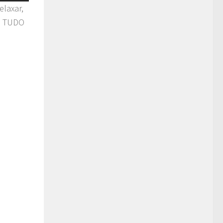
elaxar,
s! TUDO