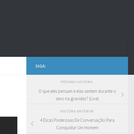
SIGA:
PRÓXIMO HISTÓRIA
O que eles pensam e elas sentem durante o
sexo na gravidez? (Live)
HISTÓRIA ANTERIOR
4 Dicas Poderosas De Conversação Para
Conquistar Um Homem