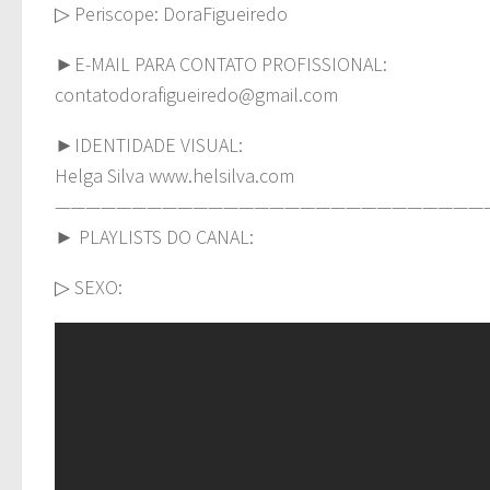
▷ Periscope: DoraFigueiredo
►E-MAIL PARA CONTATO PROFISSIONAL:
contatodorafigueiredo@gmail.com
►IDENTIDADE VISUAL:
Helga Silva www.helsilva.com
————————————————————————————
► PLAYLISTS DO CANAL:
▷ SEXO: