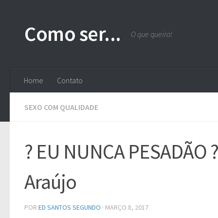
Skip to content
Como ser...
O que queira!
Home
Contato
SEXO COM QUALIDADE
? EU NUNCA PESADÃO ? |
Araújo
POR
ED SANTOS SEGUNDO
·
MARÇO 8, 2017