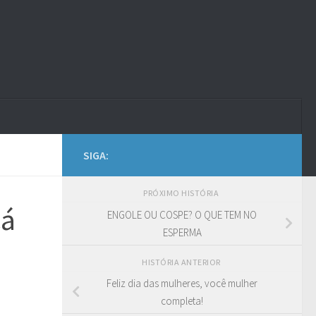
SIGA:
PRÓXIMO HISTÓRIA
Cá
ENGOLE OU COSPE? O QUE TEM NO
ESPERMA
HISTÓRIA ANTERIOR
Feliz dia das mulheres, você mulher
completa!