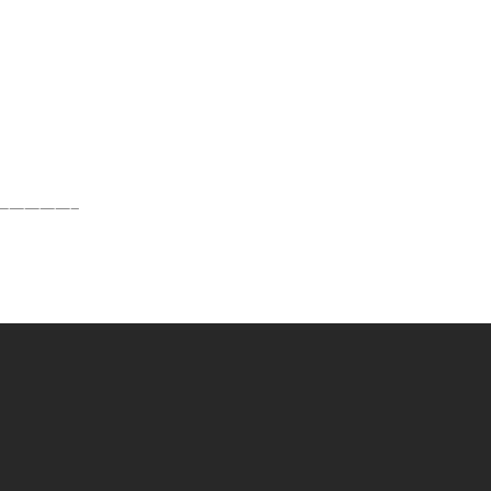
—————–