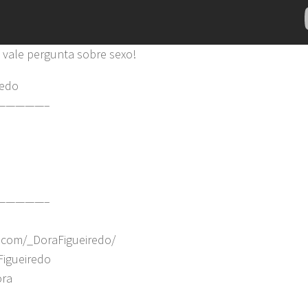
 vale pergunta sobre sexo!
redo
—————–
—————–
.com/_DoraFigueiredo/
Figueiredo
ora