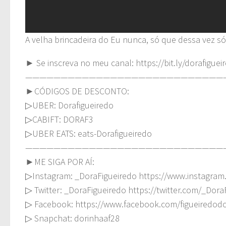
A velha brincadeira do Eu nunca, só que dessa vez só
► Se inscreva no meu canal: https://bit.ly/dorafiguei
————————————————————————————
►CÓDIGOS DE DESCONTO:
▷UBER: Dorafigueiredo
▷CABIFT: DORAF3
▷UBER EATS: eats-Dorafigueiredo
————————————————————————————
►ME SIGA POR AÍ:
▷Instagram: _DoraFigueiredo https://www.instagram
▷ Twitter: _DoraFigueiredo https://twitter.com/_Dora
▷ Facebook: https://www.facebook.com/figueiredod
▷ Snapchat: dorinhaaf28