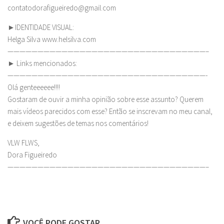
contatodorafigueiredo@gmail.com
►IDENTIDADE VISUAL:
Helga Silva www.helsilva.com
—————————————————————————————————–
► Links mencionados:
—————————————————————————————————-
Olá genteeeeee!!!!
Gostaram de ouvir a minha opinião sobre esse assunto? Querem
mais vídeos parecidos com esse? Então se inscrevam no meu canal,
e deixem sugestões de temas nos comentários!
VLW FLWS,
Dora Figueiredo
—————————————————————————————————–
VOCÊ PODE GOSTAR...