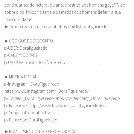
continuar sendo hétero, ou anal é restrito aos homens gays? Tudo
sobre o polêmico fio terra e os medos dos homens de ferir a sua
masculinidade!
► Se inscreva no meu canal: https://bit.ly/dorafigueiredo
—————————————————————————————————–
►CÓDIGOS DE DESCONTO:
▷UBER: Dorafigueiredo
▷CABIFY: DORAF3
▷UBER EATS: eats-Dorafigueiredo
—————————————————————————————————–
►ME SIGA POR AÍ:
▷Instagram: _DoraFigueiredo
https://www.instagram.com/_DoraFigueiredo/
▷ Twitter: _DoraFigueiredo https://twitter.com/_DoraFigueiredo
▷ Facebook: https://www.facebook.com/figueiredodora
▷ Snapchat: dorinhaaf28
▷ Periscope: DoraFigueiredo
►E-MAIL PARA CONTATO PROFISSIONAL: