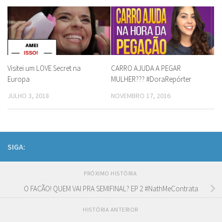
Visitei um LOVE Secret na
CARRO AJUDA A PEGAR
Europa
MULHER??? #DoraRepórter
JULHO 3, 2018
NOVEMBRO 17, 2016
SIGA:
PRÓXIMO HISTÓRIA
O FACÃO! QUEM VAI PRA SEMIFINAL? EP 2 #NathMeContrata
HISTÓRIA ANTERIOR