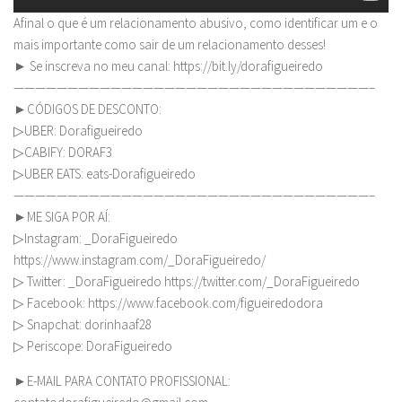
Afinal o que é um relacionamento abusivo, como identificar um e o
mais importante como sair de um relacionamento desses!
► Se inscreva no meu canal: https://bit.ly/dorafigueiredo
—————————————————————————————————–
►CÓDIGOS DE DESCONTO:
▷UBER: Dorafigueiredo
▷CABIFY: DORAF3
▷UBER EATS: eats-Dorafigueiredo
—————————————————————————————————–
►ME SIGA POR AÍ:
▷Instagram: _DoraFigueiredo
https://www.instagram.com/_DoraFigueiredo/
▷ Twitter: _DoraFigueiredo https://twitter.com/_DoraFigueiredo
▷ Facebook: https://www.facebook.com/figueiredodora
▷ Snapchat: dorinhaaf28
▷ Periscope: DoraFigueiredo
►E-MAIL PARA CONTATO PROFISSIONAL: