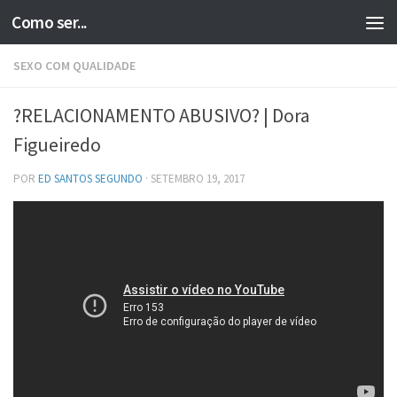
Como ser...
Skip to content
SEXO COM QUALIDADE
?RELACIONAMENTO ABUSIVO? | Dora
Figueiredo
POR
ED SANTOS SEGUNDO
·
SETEMBRO 19, 2017