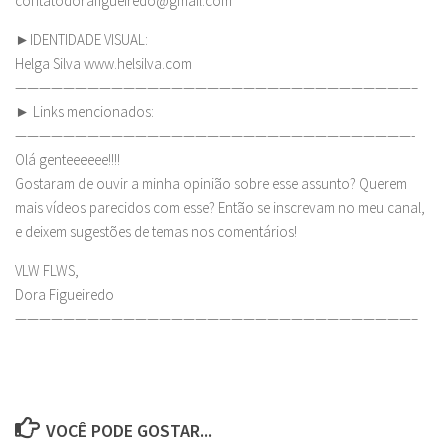
contatodorafigueiredo@gmail.com
►IDENTIDADE VISUAL:
Helga Silva www.helsilva.com
—————————————————————————————————–
► Links mencionados:
—————————————————————————————————-
Olá genteeeeee!!!!
Gostaram de ouvir a minha opinião sobre esse assunto? Querem
mais vídeos parecidos com esse? Então se inscrevam no meu canal,
e deixem sugestões de temas nos comentários!
VLW FLWS,
Dora Figueiredo
—————————————————————————————————–
VOCÊ PODE GOSTAR...