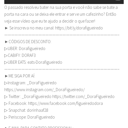
O passado resolveu bater na sua porta e você não sabe se bate a
porta na cara ou se deixa ele entrar e serve um cafezinho? Então
veja esse vídeo que eu te ajudo a decidir o que fazer!
► Se inscreva no meu canal: https://bit.ly/dorafigueiredo
—————————————————————————————————–
►CÓDIGOS DE DESCONTO:
▷UBER: Dorafigueiredo
▷CABIFY: DORAF3
▷UBER EATS: eats-Dorafigueiredo
—————————————————————————————————–
►ME SIGA POR AÍ:
▷Instagram: _DoraFigueiredo
https://www.instagram.com/_DoraFigueiredo/
▷ Twitter: _DoraFigueiredo https://twitter.com/_DoraFigueiredo
▷ Facebook: https://www.facebook.com/figueiredodora
▷ Snapchat: dorinhaaf28
▷ Periscope: DoraFigueiredo