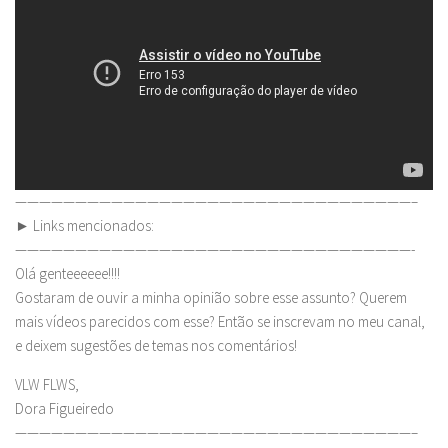
—————————————————————————————————–
► Links mencionados:
—————————————————————————————————-
Olá genteeeeee!!!!
Gostaram de ouvir a minha opinião sobre esse assunto? Querem
mais vídeos parecidos com esse? Então se inscrevam no meu canal,
e deixem sugestões de temas nos comentários!
VLW FLWS,
Dora Figueiredo
—————————————————————————————————–