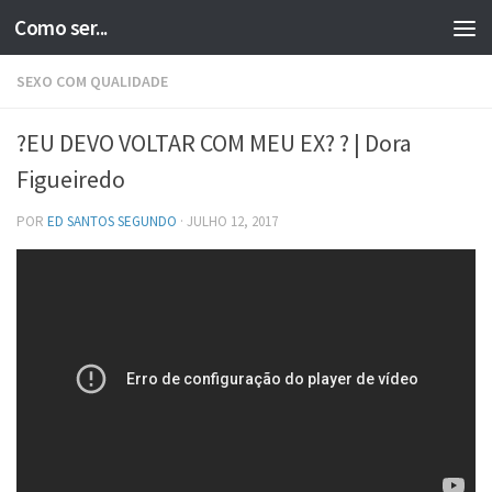
Como ser...
Skip to content
SEXO COM QUALIDADE
?EU DEVO VOLTAR COM MEU EX? ? | Dora
Figueiredo
POR
ED SANTOS SEGUNDO
·
JULHO 12, 2017