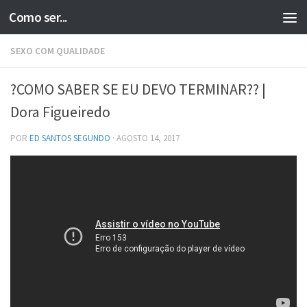
Como ser...
Skip to content
SEXO COM QUALIDADE
?COMO SABER SE EU DEVO TERMINAR?? |
Dora Figueiredo
POR
ED SANTOS SEGUNDO
·
AGOSTO 14, 2017