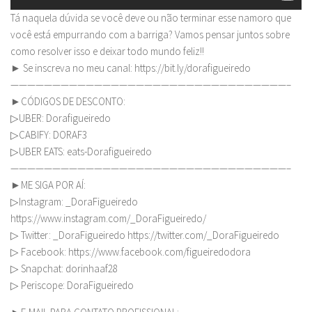
Tá naquela dúvida se você deve ou não terminar esse namoro que
você está empurrando com a barriga? Vamos pensar juntos sobre
como resolver isso e deixar todo mundo feliz!!
► Se inscreva no meu canal: https://bit.ly/dorafigueiredo
—————————————————————————————————–
►CÓDIGOS DE DESCONTO:
▷UBER: Dorafigueiredo
▷CABIFY: DORAF3
▷UBER EATS: eats-Dorafigueiredo
—————————————————————————————————–
►ME SIGA POR AÍ:
▷Instagram: _DoraFigueiredo
https://www.instagram.com/_DoraFigueiredo/
▷ Twitter: _DoraFigueiredo https://twitter.com/_DoraFigueiredo
▷ Facebook: https://www.facebook.com/figueiredodora
▷ Snapchat: dorinhaaf28
▷ Periscope: DoraFigueiredo