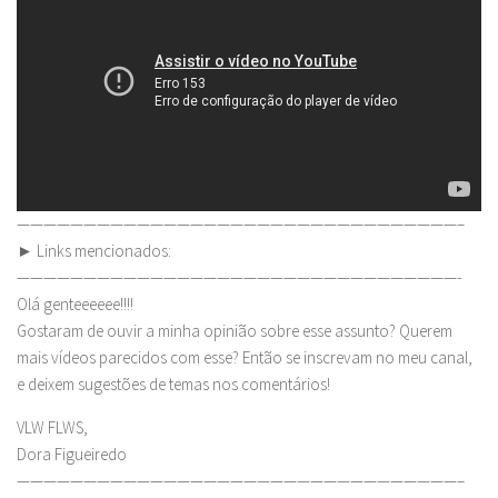
—————————————————————————————————–
► Links mencionados:
—————————————————————————————————-
Olá genteeeeee!!!!
Gostaram de ouvir a minha opinião sobre esse assunto? Querem
mais vídeos parecidos com esse? Então se inscrevam no meu canal,
e deixem sugestões de temas nos comentários!
VLW FLWS,
Dora Figueiredo
—————————————————————————————————–