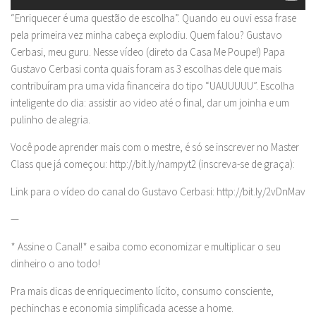
“Enriquecer é uma questão de escolha”. Quando eu ouvi essa frase
pela primeira vez minha cabeça explodiu. Quem falou? Gustavo
Cerbasi, meu guru. Nesse vídeo (direto da Casa Me Poupe!) Papa
Gustavo Cerbasi conta quais foram as 3 escolhas dele que mais
contribuíram pra uma vida financeira do tipo “UAUUUUU”. Escolha
inteligente do dia: assistir ao video até o final, dar um joinha e um
pulinho de alegria.
Você pode aprender mais com o mestre, é só se inscrever no Master
Class que já começou: http://bit.ly/nampyt2 (inscreva-se de graça):
Link para o vídeo do canal do Gustavo Cerbasi: http://bit.ly/2vDnMav
—
* Assine o Canal!* e saiba como economizar e multiplicar o seu
dinheiro o ano todo!
Pra mais dicas de enriquecimento lícito, consumo consciente,
pechinchas e economia simplificada acesse a home.