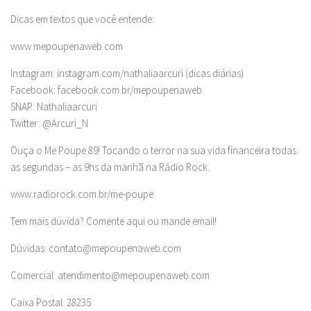
Dicas em textos que você entende:
www.mepoupenaweb.com
Instagram: instagram.com/nathaliaarcuri (dicas diárias)
Facebook: facebook.com.br/mepoupenaweb
SNAP: Nathaliaarcuri
Twitter: @Arcuri_N
Ouça o Me Poupe 89! Tocando o terror na sua vida financeira todas
as segundas – as 9hs da manhã na Rádio Rock:
www.radiorock.com.br/me-poupe
Tem mais dúvida? Comente aqui ou mande email!
Dúvidas:
contato@mepoupenaweb.com
Comercial:
atendimento@mepoupenaweb.com
Caixa Postal: 28235