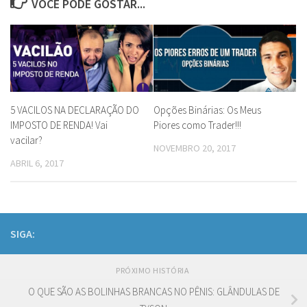
VOCÊ PODE GOSTAR...
5 VACILOS NA DECLARAÇÃO DO
Opções Binárias: Os Meus
IMPOSTO DE RENDA! Vai
Piores como Trader!!!
vacilar?
NOVEMBRO 20, 2017
ABRIL 6, 2017
SIGA:
PRÓXIMO HISTÓRIA
O QUE SÃO AS BOLINHAS BRANCAS NO PÊNIS: GLÂNDULAS DE