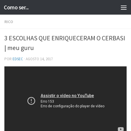
Como ser...
Skip to content
RICO
3 ESCOLHAS QUE ENRIQUECERAM O CERBASI
| meu guru
POR
EDSEC
·
AGOSTO 14, 2017