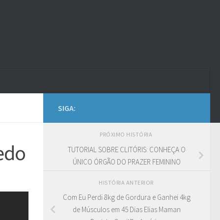
SIGA:
PRÓXIMO HISTÓRIA
redo
TUTORIAL SOBRE CLITÓRIS: CONHEÇA O
ÚNICO ÓRGÃO DO PRAZER FEMININO
HISTÓRIA ANTERIOR
Com Eu Perdi 8kg de Gordura e Ganhei 4kg
de Músculos em 45 Dias Elias Maman