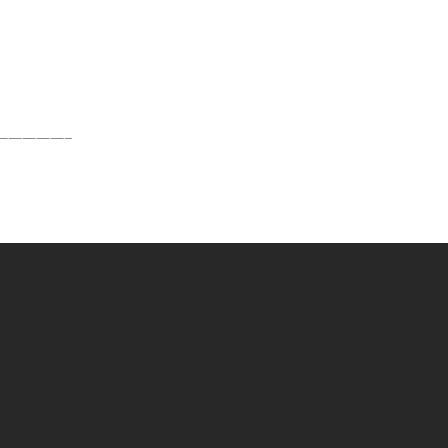
—————–