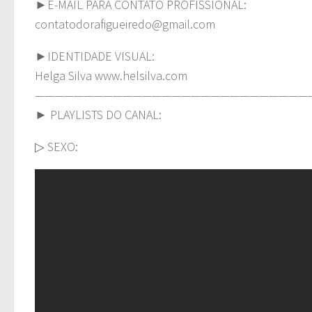
►E-MAIL PARA CONTATO PROFISSIONAL:
contatodorafigueiredo@gmail.com
►IDENTIDADE VISUAL:
Helga Silva www.helsilva.com
————————————————————————————
► PLAYLISTS DO CANAL:
▷ SEXO: