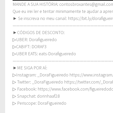
MANDE A SUA HISTÓRIA:
contosbroxantes@gmail.co
Que eu irei ler e tentar minimamente te ajudar a apr
► Se inscreva no meu canal: https://bit.ly/dorafiguei
————————————————————————————
►CÓDIGOS DE DESCONTO:
▷UBER: Dorafigueiredo
▷CABIFT: DORAF3
▷UBER EATS: eats-Dorafigueiredo
————————————————————————————
►ME SIGA POR AÍ:
▷Instagram: _DoraFigueiredo https://www.instagram
▷ Twitter: _DoraFigueiredo https://twitter.com/_Dora
▷ Facebook: https://www.facebook.com/figueiredod
▷ Snapchat: dorinhaaf28
▷ Periscope: DoraFigueiredo