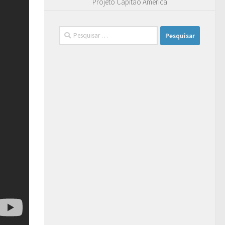
Projeto Capitão América
Pesquisar
por: