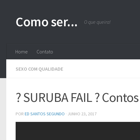
Skip to content
Como ser...
O que queira!
Home
Contato
SEXO COM QUALIDADE
? SURUBA FAIL ? Contos 
POR
ED SANTOS SEGUNDO
·
JUNHO 23, 2017