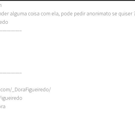
m
ender alguma coisa com ela, pode pedir anonimato se quiser 
redo
—————–
—————–
.com/_DoraFigueiredo/
Figueiredo
ora