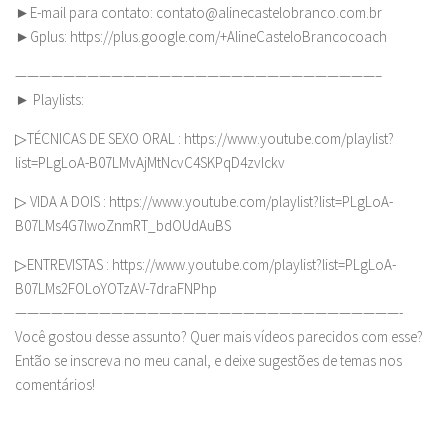
►E-mail para contato:
contato@alinecastelobranco.com.br
►Gplus: https://plus.google.com/+AlineCasteloBrancocoach
——————————————————————————————–
► Playlists:
▷TÉCNICAS DE SEXO ORAL : https://www.youtube.com/playlist?
list=PLgLoA-B07LMvAjMtNcvC4SKPqD4zvIckv
▷ VIDA A DOIS : https://www.youtube.com/playlist?list=PLgLoA-
B07LMs4G7lwoZnmRT_bdOUdAuBS
▷ENTREVISTAS : https://www.youtube.com/playlist?list=PLgLoA-
B07LMs2FOLoYOTzAV-7draFNPhp
————————————————————————————————-
Você gostou desse assunto? Quer mais vídeos parecidos com esse?
Então se inscreva no meu canal, e deixe sugestões de temas nos
comentários!