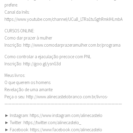
prefere.
Canal da Inês:
https://www.youtube.com/channel/UCu8_LTRa1tuSghRmkIHLmbA
CURSOS ONLINE:
Como dar prazer à mulher
Inscrição: http://www.comodarprazeramulher.com.br/programa
Como controlar a ejaculação precoce com PNL
Inscrição: http://goo.gl/ysnG3d
Meus livros:
O que querem os homens
Revelação de uma amante
Peça o seu: http://www.alinecastelobranco.com.br/livros-
—————————————————————————————————
► Instagram: https://www.instagram.com/alinecastelo
► Twitter: https://twitter.com/alinecastelo_
► Facebook: https://www.facebook.com/alinecastelo