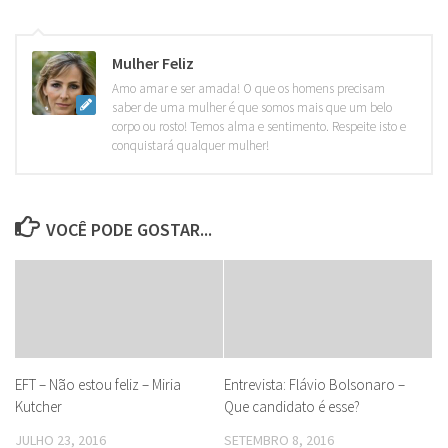
Mulher Feliz
Amo amar e ser amada! O que os homens precisam
saber de uma mulher é que somos mais que um belo
corpo ou rosto! Temos alma e sentimento. Respeite isto e
conquistará qualquer mulher!
VOCÊ PODE GOSTAR...
EFT – Não estou feliz – Miria
Entrevista: Flávio Bolsonaro –
Kutcher
Que candidato é esse?
JULHO 23, 2016
SETEMBRO 8, 2016