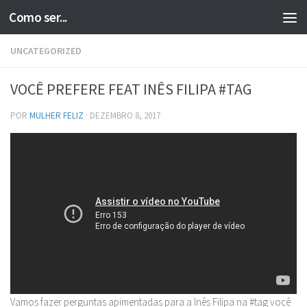
Como ser...
Skip to content
UNCATEGORIZED
VOCÊ PREFERE FEAT INÊS FILIPA #TAG
POR
MULHER FELIZ
·
DEZEMBRO 8, 2017
Vamos fazer perguntas apimentadas para a Inês Filipa na #tag você