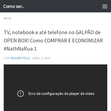
Como ser...
Skip to content
RICO
TV, notebook e até telefone no GALPÃO de
OPEN BOX! Como COMPRAR E ECONOMIZAR
#NathNaRua 1
POR
MULHER FELIZ
·
ABRIL 5, 2018