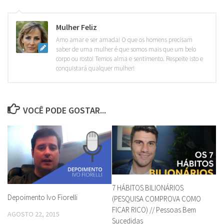
Mulher Feliz
Amo amar e ser amada! O que os homens precisam
saber de uma mulher é que somos mais que um belo
corpo ou rosto! Temos alma e sentimento. Respeite isto e
conquistará qualquer mulher!
VOCÊ PODE GOSTAR...
7 HÁBITOS BILIONÁRIOS
Depoimento Ivo Fiorelli
(PESQUISA COMPROVA COMO
FICAR RICO) // Pessoas Bem
AGOSTO 22, 2015
Sucedidas