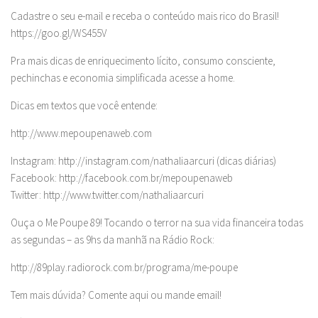
Cadastre o seu e-mail e receba o conteúdo mais rico do Brasil!
https://goo.gl/WS455V
Pra mais dicas de enriquecimento lícito, consumo consciente,
pechinchas e economia simplificada acesse a home.
Dicas em textos que você entende:
http://www.mepoupenaweb.com
Instagram: http://instagram.com/nathaliaarcuri (dicas diárias)
Facebook: http://facebook.com.br/mepoupenaweb
Twitter: http://www.twitter.com/nathaliaarcuri
Ouça o Me Poupe 89! Tocando o terror na sua vida financeira todas
as segundas – as 9hs da manhã na Rádio Rock:
http://89play.radiorock.com.br/programa/me-poupe
Tem mais dúvida? Comente aqui ou mande email!