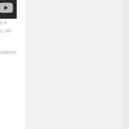
ô é
s? Ah
ositivos