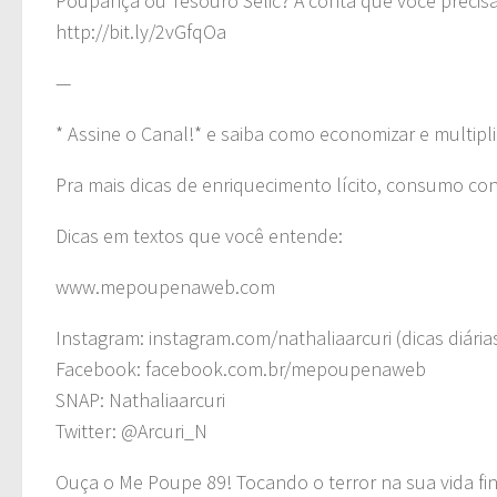
Poupança ou Tesouro Selic? A conta que você precis
http://bit.ly/2vGfqOa
—
* Assine o Canal!* e saiba como economizar e multipli
Pra mais dicas de enriquecimento lícito, consumo co
Dicas em textos que você entende:
www.mepoupenaweb.com
Instagram: instagram.com/nathaliaarcuri (dicas diária
Facebook: facebook.com.br/mepoupenaweb
SNAP: Nathaliaarcuri
Twitter: @Arcuri_N
Ouça o Me Poupe 89! Tocando o terror na sua vida fi