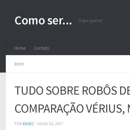
Skip to content
Como ser...
O que queira!
Home
Contato
RICO
TUDO SOBRE ROBÔS DE
COMPARAÇÃO VÉRIUS, 
POR
EDSEC
·
JULHO 20, 2017