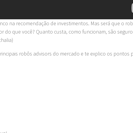
anco na recomendação de investimentos. Mas será que o rob
hor do que você? Quanto custa, como funcionam, são seguro
halia)
incipais robôs advisors do mercado e te explico os pontos p