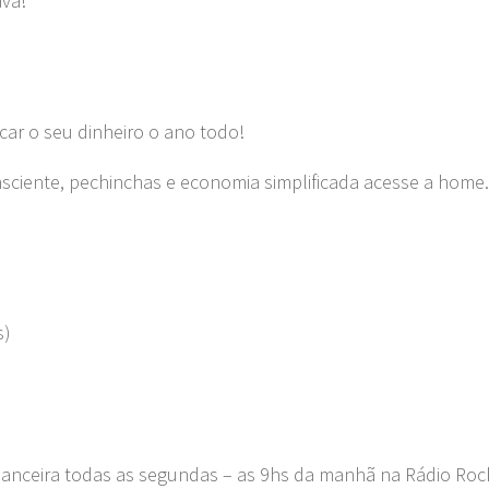
ava!
car o seu dinheiro o ano todo!
nsciente, pechinchas e economia simplificada acesse a home.
s)
nanceira todas as segundas – as 9hs da manhã na Rádio Roc