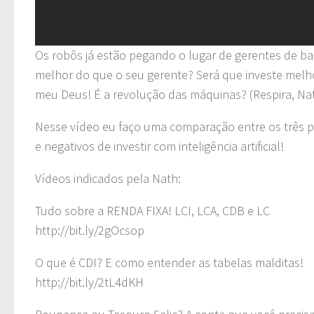
Os robôs já estão pegando o lugar de gerentes de b
melhor do que o seu gerente? Será que investe mel
meu Deus! É a revolução das máquinas? (Respira, Nat
Nesse vídeo eu faço uma comparação entre os três pr
e negativos de investir com inteligência artificial!
Vídeos indicados pela Nath:
Tudo sobre a RENDA FIXA! LCI, LCA, CDB e LC
http://bit.ly/2gOcsop
O que é CDI? E como entender as tabelas malditas!
http://bit.ly/2tL4dKH