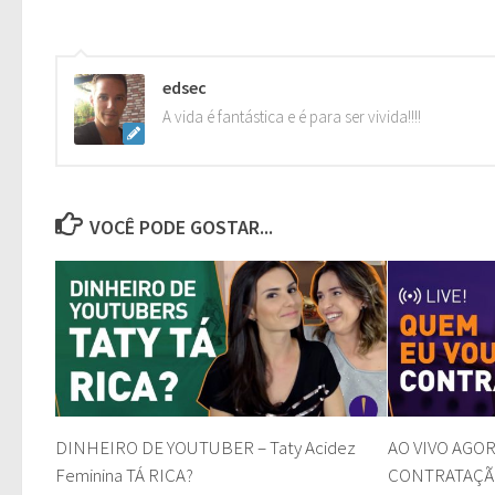
edsec
A vida é fantástica e é para ser vivida!!!!
VOCÊ PODE GOSTAR...
DINHEIRO DE YOUTUBER – Taty Acidez
AO VIVO AGOR
Feminina TÁ RICA?
CONTRATAÇÃO