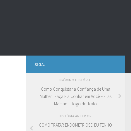
SIGA:
PRÓXIMO HISTÓRIA
Como Conquistar a Confiança de Uma
Mulher | Faça Ela Confiar em Você – Elias
Maman – Jogo do Texto
HISTÓRIA ANTERIOR
COMO TRATAR ENDOMETRIOSE: EU TENHO