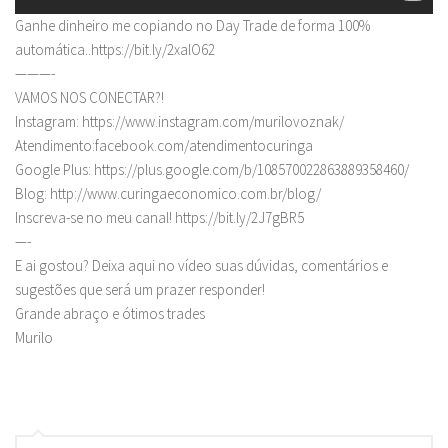
Ganhe dinheiro me copiando no Day Trade de forma 100%
automática..https://bit.ly/2xalO62
———-
VAMOS NOS CONECTAR?!
Instagram: https://www.instagram.com/murilovoznak/
Atendimento:facebook.com/atendimentocuringa
Google Plus: https://plus.google.com/b/108570022863889358460/
Blog: http://www.curingaeconomico.com.br/blog/
Inscreva-se no meu canal! https://bit.ly/2J7gBR5
—-
E ai gostou? Deixa aqui no vídeo suas dúvidas, comentários e
sugestões que será um prazer responder!
Grande abraço e ótimos trades
Murilo