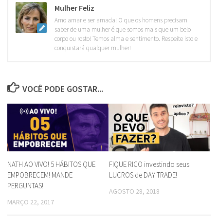
Mulher Feliz
Amo amar e ser amada! O que os homens precisam
saber de uma mulher é que somos mais que um belo
corpo ou rosto! Temos alma e sentimento. Respeite isto e
conquistará qualquer mulher!
VOCÊ PODE GOSTAR...
NATH AO VIVO! 5 HÁBITOS QUE
FIQUE RICO investindo seus
EMPOBRECEM! MANDE
LUCROS de DAY TRADE!
PERGUNTAS!
AGOSTO 28, 2018
MARÇO 22, 2017