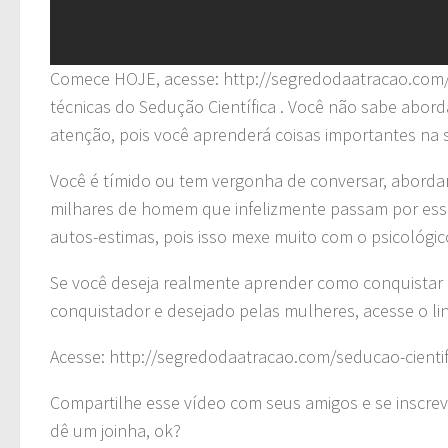
Comece HOJE, acesse: http://segredodaatracao.com/
técnicas do Sedução Científica . Você não sabe abor
atenção, pois você aprenderá coisas importantes na
Você é tímido ou tem vergonha de conversar, aborda
milhares de homem que infelizmente passam por esse
autos-estimas, pois isso mexe muito com o psicológi
Se você deseja realmente aprender como conquistar 
conquistador e desejado pelas mulheres, acesse o lin
Acesse: http://segredodaatracao.com/seducao-cientif
Compartilhe esse vídeo com seus amigos e se inscrev
dê um joinha, ok?