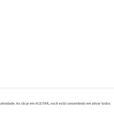
Política de Privacidade
Termos de Uso
Considerações Im
 atividade. Ao clicar em ACEITAR, você está consentindo em ativar todos