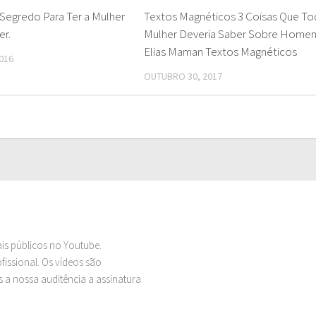
 Segredo Para Ter a Mulher
Textos Magnéticos 3 Coisas Que To
er.
Mulher Deveria Saber Sobre Home
Elias Maman Textos Magnéticos
016
OUTUBRO 30, 2017
ais públicos no Youtube.
issional. Os vídeos são
 a nossa auditência a assinatura