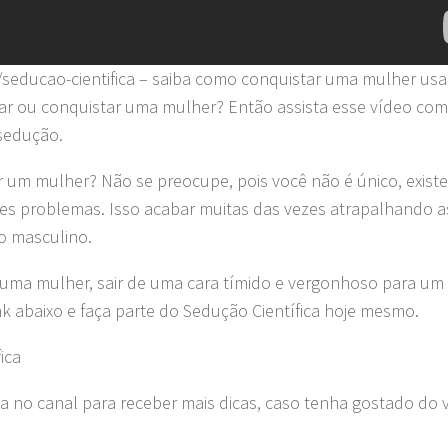
seducao-cientifica – saiba como conquistar uma mulher us
dar ou conquistar uma mulher? Então assista esse vídeo com
 sedução.
r um mulher? Não se preocupe, pois você não é único, exist
s problemas. Isso acabar muitas das vezes atrapalhando a
co masculino.
uma mulher, sair de uma cara tímido e vergonhoso para um
k abaixo e faça parte do Sedução Científica hoje mesmo.
ica
a no canal para receber mais dicas, caso tenha gostado do 