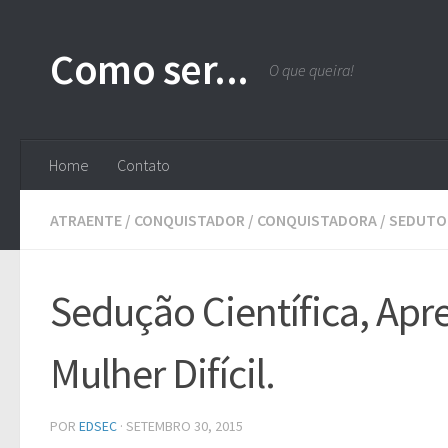
Skip to content
Como ser...
O que queira!
Home
Contato
ATRAENTE
/
CONQUISTADOR
/
CONQUISTADORA
/
SEDUTO
Sedução Científica, Ap
Mulher Difícil.
POR
EDSEC
·
SETEMBRO 30, 2015