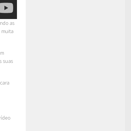
ando as
 muita
em
s suas
 cara
vídeo