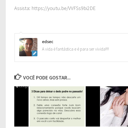
Assista: https://youtu.be/VVFSs9bi2DE
edsec
A vida é fantástica e é para ser vivida!!!!
VOCÊ PODE GOSTAR...