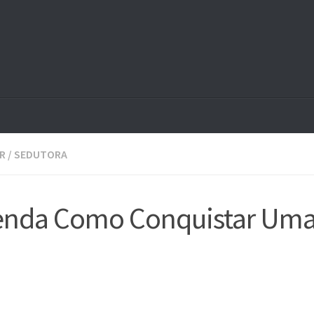
R
/
SEDUTORA
renda Como Conquistar Um