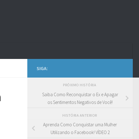
SIGA:
PRÓXIMO HISTÓRIA
a
Saiba Como Reconquistar o Ex e Apagar
os Sentimentos Negativos de Você!
HISTÓRIA ANTERIOR
Aprenda Como Conquistar uma Mulher
Utilizando o Facebook! VÍDEO 2