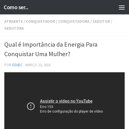
Como ser...
Skip to content
ATRAENTE
/
CONQUISTADOR
/
CONQUISTADORA
/
SEDUTOR
/
SEDUTORA
Qual é Importância da Energia Para
Conquistar Uma Mulher?
POR
EDSEC
·
MARÇO 23, 2016