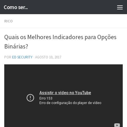
Como ser...
Skip to content
RICO
Quais os Melhores Indicadores para Opções
Binárias?
POR
ED SECURITY
·
AGOSTO 10, 2017