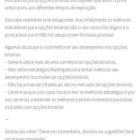
indicadores para opções binárias são aqueles que aliam o price
action puro aos diferentes tempos de expiração.
Desculpe realmente se te desapontei, mas infelizmente os melhores
indicadores para opções binárias são o seu raciocínio lógico e o
price action puro! Não há setups e nem fórmulas prontas!
Algumas dicas para você melhorar seu desempenho nas opções
binárias:
– Sempre utilize mais de uma corretora de opções binárias;
– Não utilize estratégias Martingale para tentar melhorar seu
desempenho nos trades de opções binárias;
– Não faça mais de 3 trades ao dia no mercado de opções binárias;
– Lembre-se que com cada horário tem as melhores estratégias e por
isso aprenda a entender os melhores e piores momentos para fazer
os trades com opções binárias
—
Gostou do vídeo? Deixe seu comentário, dúvidas ou sugestões! Será
um prazer responder!