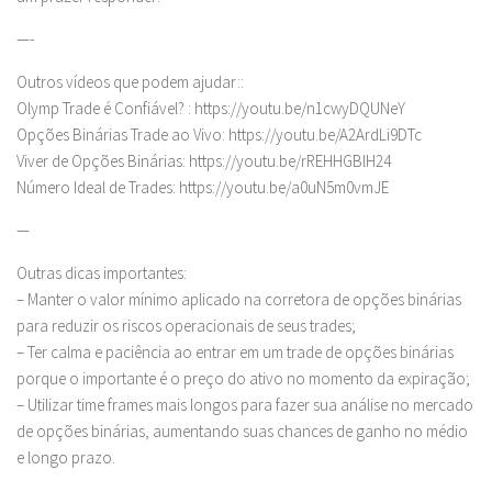
—-
Outros vídeos que podem ajudar::
Olymp Trade é Confiável? : https://youtu.be/n1cwyDQUNeY
Opções Binárias Trade ao Vivo: https://youtu.be/A2ArdLi9DTc
Viver de Opções Binárias: https://youtu.be/rREHHGBlH24
Número Ideal de Trades: https://youtu.be/a0uN5m0vmJE
—
Outras dicas importantes:
– Manter o valor mínimo aplicado na corretora de opções binárias
para reduzir os riscos operacionais de seus trades;
– Ter calma e paciência ao entrar em um trade de opções binárias
porque o importante é o preço do ativo no momento da expiração;
– Utilizar time frames mais longos para fazer sua análise no mercado
de opções binárias, aumentando suas chances de ganho no médio
e longo prazo.