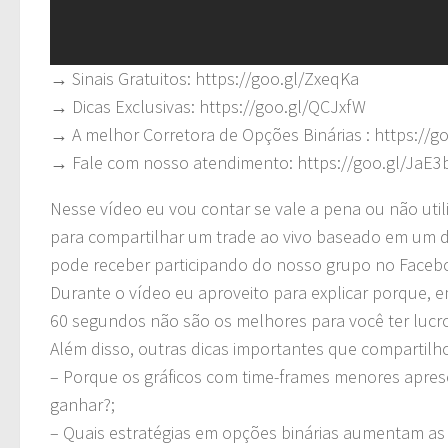
→ Sinais Gratuitos: https://goo.gl/ZxeqKa
→ Dicas Exclusivas: https://goo.gl/QCJxfW
→ A melhor Corretora de Opções Binárias : https://g
→ Fale com nosso atendimento: https://goo.gl/JaE3
Nesse vídeo eu vou contar se vale a pena ou não utili
para compartilhar um trade ao vivo baseado em um d
pode receber participando do nosso grupo no Faceb
Durante o vídeo eu aproveito para explicar porque, 
60 segundos não são os melhores para você ter lucr
Além disso, outras dicas importantes que compartilh
– Porque os gráficos com time-frames menores apres
ganhar?;
– Quais estratégias em opções binárias aumentam as