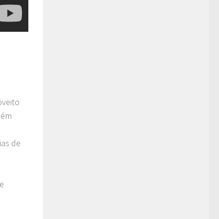
oveito
mbém
ias de
de