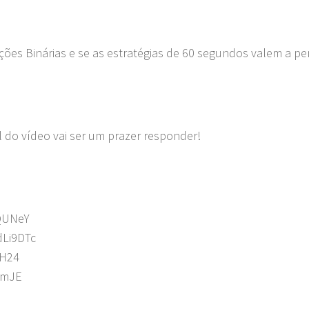
ções Binárias e se as estratégias de 60 segundos valem a p
l do vídeo vai ser um prazer responder!
DQUNeY
dLi9DTc
lH24
vmJE