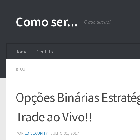
Skip to content
Como ser...
O que queira!
Home
Contato
RICO
Opções Binárias Estraté
Trade ao Vivo!!
POR
ED SECURITY
·
JULHO 31, 2017