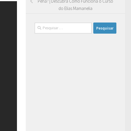
Pena? | Descubra Como Funciona o Curso
do Elias Mamanelia
Pesquisar
por: