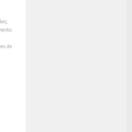
des;
omento
ces de