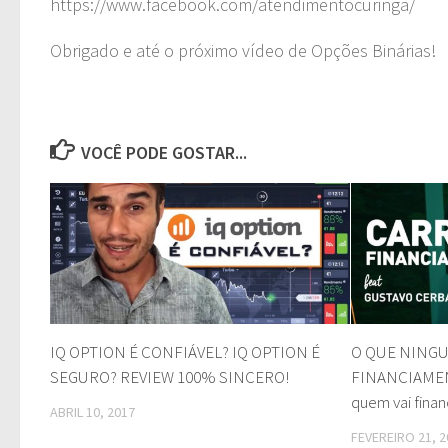
https://www.facebook.com/atendimentocuringa/
Obrigado e até o próximo vídeo de Opções Binárias!
VOCÊ PODE GOSTAR...
IQ OPTION É CONFIÁVEL? IQ OPTION É
O QUE NINGU
SEGURO? REVIEW 100% SINCERO!
FINANCIAMENT
quem vai finan
ABRIL 10, 2017
FEVEREIRO 21, 2