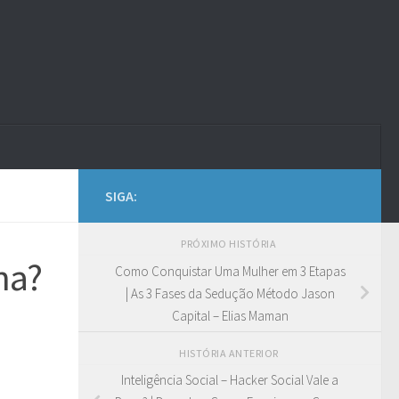
SIGA:
PRÓXIMO HISTÓRIA
na?
Como Conquistar Uma Mulher em 3 Etapas
| As 3 Fases da Sedução Método Jason
Capital – Elias Maman
HISTÓRIA ANTERIOR
Inteligência Social – Hacker Social Vale a