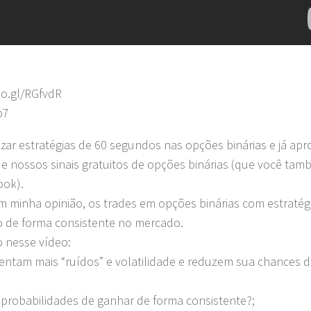
oo.gl/RGfvdR
b7
zar estratégias de 60 segundos nas opções binárias e já apr
e nossos sinais gratuitos de opções binárias (que você ta
ook).
em minha opinião, os trades em opções binárias com estratég
o de forma consistente no mercado.
o nesse vídeo:
entam mais “ruídos” e volatilidade e reduzem sua chances 
 probabilidades de ganhar de forma consistente?;