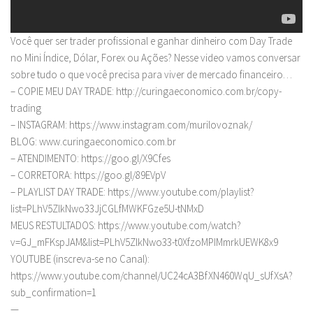
Você quer ser trader profissional e ganhar dinheiro com Day Trade
no Mini Índice, Dólar, Forex ou Ações? Nesse video vamos conversar
sobre tudo o que você precisa para viver de mercado financeiro…
– COPIE MEU DAY TRADE: http://curingaeconomico.com.br/copy-
trading
– INSTAGRAM: https://www.instagram.com/murilovoznak/
BLOG: www.curingaeconomico.com.br
– ATENDIMENTO: https://goo.gl/X9Cfes
– CORRETORA: https://goo.gl/89EVpV
– PLAYLIST DAY TRADE: https://www.youtube.com/playlist?
list=PLhV5ZlkNwo33JjCGLfMWKFGze5U-tNMxD
MEUS RESTULTADOS: https://www.youtube.com/watch?
v=GJ_mFKspJAM&list=PLhV5ZlkNwo33-t0XfzoMPIMmrkUEWK8x9
YOUTUBE (inscreva-se no Canal):
https://www.youtube.com/channel/UC24cA3BfXN460WqU_sUfXsA?
sub_confirmation=1
—