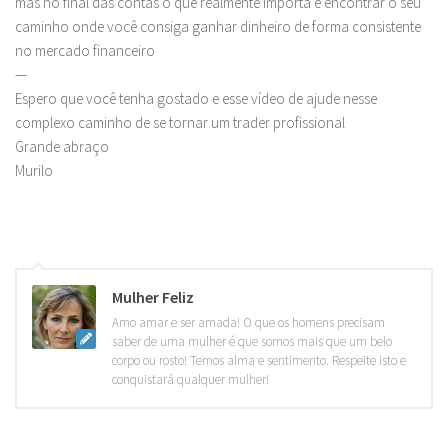
mas no final das contas o que realmente importa é encontrar o seu
caminho onde você consiga ganhar dinheiro de forma consistente
no mercado financeiro
—
Espero que você tenha gostado e esse vídeo de ajude nesse
complexo caminho de se tornar um trader profissional
Grande abraço
Murilo
Mulher Feliz
Amo amar e ser amada! O que os homens precisam
saber de uma mulher é que somos mais que um belo
corpo ou rosto! Temos alma e sentimento. Respeite isto e
conquistará qualquer mulher!