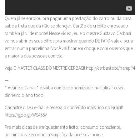
Quem já se enrolou pra pagar uma prestação do carro ou da casa
sabe a treta que dá não se planejar. Cartão de crédito enroscado
também já vi de monte! Nesse vídeo, eu e o mestre Gustavo Cerbasi
vamos abrir os seus olhos pra mostrar quando DE FATO vale a pena
entrar numa parcelinha. Você vai ficar em choque com os erros que
a maioria das pessoas comete.
Veja O MASTER CLASS DO MESTRE CERBASI! http://cerbasi.site/nampif4
—
* Assine o Canal!* e saiba como economizar e multiplicar o seu
dinheiro o ano todo!
Cadastre o seu e-mail e receba o conteúdo mais rico do Brasil!
https://goo.gl/WS455V
Pra mais dicas de enriquecimento lícito, consumo consciente,
pechinchas e economia simplificada acesse a home.