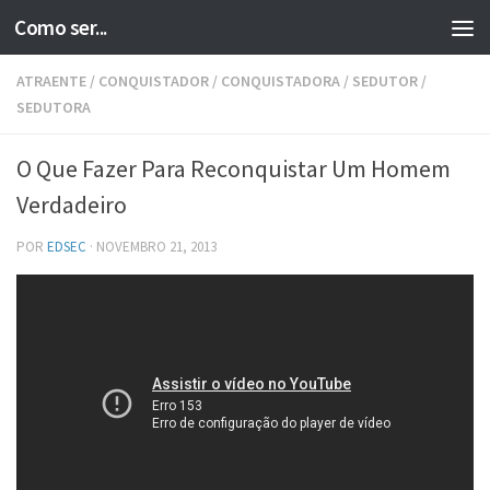
Como ser...
Skip to content
ATRAENTE
/
CONQUISTADOR
/
CONQUISTADORA
/
SEDUTOR
/
SEDUTORA
O Que Fazer Para Reconquistar Um Homem
Verdadeiro
POR
EDSEC
·
NOVEMBRO 21, 2013