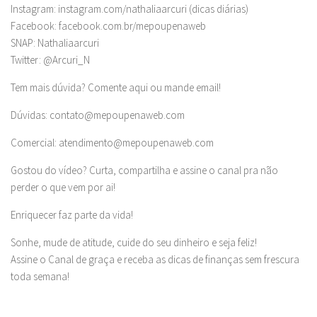
Instagram: instagram.com/nathaliaarcuri (dicas diárias)
Facebook: facebook.com.br/mepoupenaweb
SNAP: Nathaliaarcuri
Twitter: @Arcuri_N
Tem mais dúvida? Comente aqui ou mande email!
Dúvidas:
contato@mepoupenaweb.com
Comercial:
atendimento@mepoupenaweb.com
Gostou do vídeo? Curta, compartilha e assine o canal pra não
perder o que vem por ai!
Enriquecer faz parte da vida!
Sonhe, mude de atitude, cuide do seu dinheiro e seja feliz!
Assine o Canal de graça e receba as dicas de finanças sem frescura
toda semana!