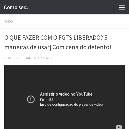
Como ser...
Skip to content
RICO
O QUE FAZER COM O FGTS LIBERADO? 5
maneiras de usar| Com cena do detento!
POR
EDSEC
·
JANEIRO 23, 2017