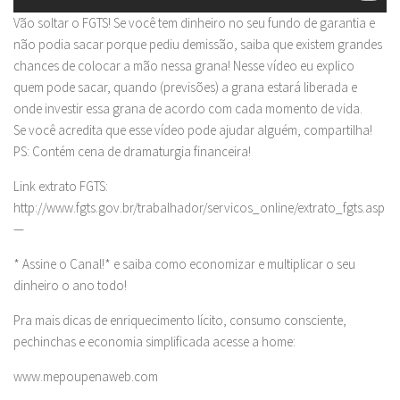
Vão soltar o FGTS! Se você tem dinheiro no seu fundo de garantia e
não podia sacar porque pediu demissão, saiba que existem grandes
chances de colocar a mão nessa grana! Nesse vídeo eu explico
quem pode sacar, quando (previsões) a grana estará liberada e
onde investir essa grana de acordo com cada momento de vida.
Se você acredita que esse vídeo pode ajudar alguém, compartilha!
PS: Contém cena de dramaturgia financeira!
Link extrato FGTS:
http://www.fgts.gov.br/trabalhador/servicos_online/extrato_fgts.asp
—
* Assine o Canal!* e saiba como economizar e multiplicar o seu
dinheiro o ano todo!
Pra mais dicas de enriquecimento lícito, consumo consciente,
pechinchas e economia simplificada acesse a home:
www.mepoupenaweb.com