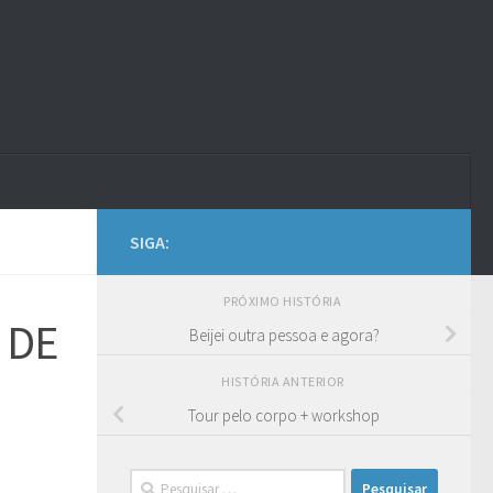
SIGA:
PRÓXIMO HISTÓRIA
 DE
Beijei outra pessoa e agora?
HISTÓRIA ANTERIOR
Tour pelo corpo + workshop
Pesquisar