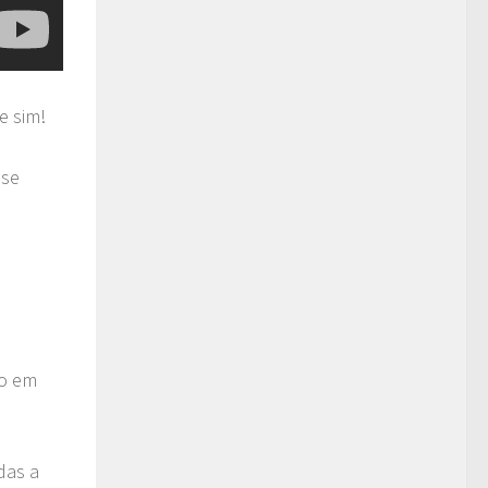
e sim!
sse
ro em
das a