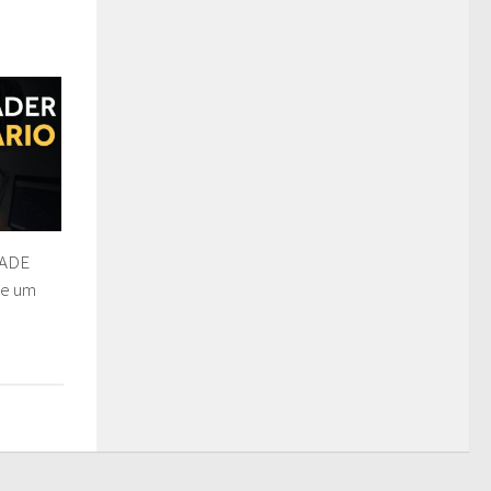
RADE
de um