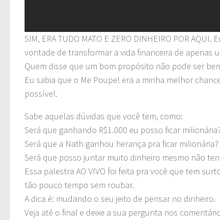
SIM, ERA TUDO MATO E ZERO DINHEIRO POR AQUI. Eu
vontade de transformar a vida financeira de apenas 
Quem disse que um bom propósito não pode ser be
Eu sabia que o Me Poupe! era a minha melhor chance d
possível.
Sabe aquelas dúvidas que você tem, como:
Será que ganhando R$1.000 eu posso ficar milionária
Será que a Nath ganhou herança pra ficar milionária?
Será que posso juntar muito dinheiro mesmo não te
Essa palestra AO VIVO foi feita pra você que tem sur
tão pouco tempo sem roubar.
A dica é: mudando o seu jeito de pensar no dinheiro.
Veja até o final e deixe a sua pergunta nos comentári