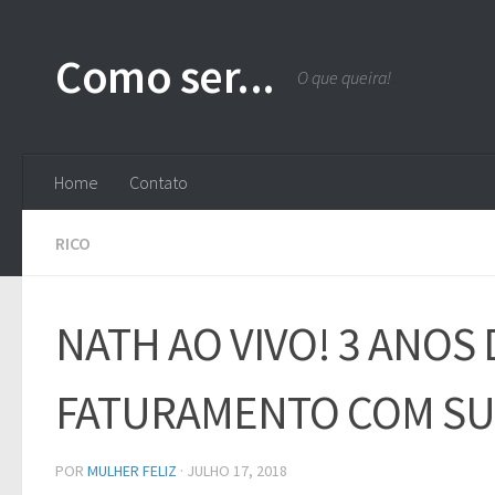
Skip to content
Como ser...
O que queira!
Home
Contato
RICO
NATH AO VIVO! 3 ANOS 
FATURAMENTO COM SU
POR
MULHER FELIZ
·
JULHO 17, 2018