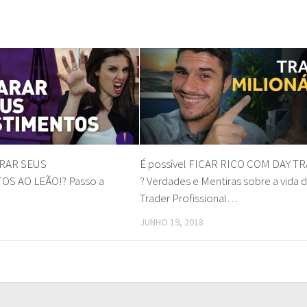
RAR SEUS
É possível FICAR RICO COM DAY T
S AO LEÃO!? Passo a
? Verdades e Mentiras sobre a vida 
!
Trader Profissional…
JUNHO 19, 2018