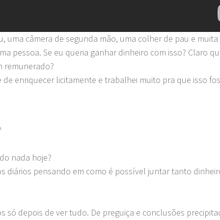
, uma câmera de segunda mão, uma colher de pau e muita
uma pessoa. Se eu queria ganhar dinheiro com isso? Claro qu
m remunerado?
e enriquecer licitamente e trabalhei muito pra que isso fo
?
ndo nada hoje?
tos diários pensando em como é possível juntar tanto dinhei
os só depois de ver tudo. De preguiça e conclusões precipita