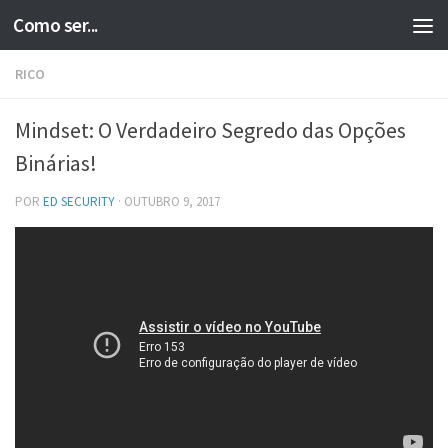
Como ser...
Skip to content
RICO
Mindset: O Verdadeiro Segredo das Opções
Binárias!
POR
ED SECURITY
·
OUTUBRO 9, 2017