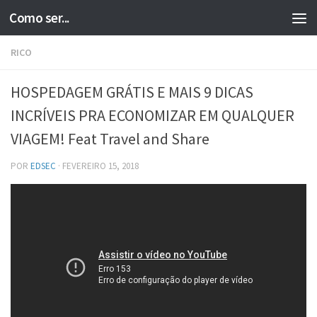
Como ser...
Skip to content
RICO
HOSPEDAGEM GRÁTIS E MAIS 9 DICAS
INCRÍVEIS PRA ECONOMIZAR EM QUALQUER
VIAGEM! Feat Travel and Share
POR
EDSEC
·
FEVEREIRO 15, 2018