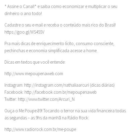
* Assine o Canal!* e saiba como economizar e multiplicar o seu
dinheiro o ano todo!
Cadastre o seu e-mail e receba o conteúdo mais rico do Brasil!
https://goo.gl/WS455V
Pra mais dicas de enriquecimento lícito, consumo consciente,
pechinchas e economia simplificada acesse a home.
Dicas em textos que você entende:
http://www.mepoupenaweb.com
Instagram: http://instagram.com/nathaliaarcuri (dicas diárias)
Facebook: http://facebook.com.br/mepoupenaweb
Twitter: http://www.twitter.com/Arcuri_N
Ouça o Me Poupe 89! Tocando o terror na sua vida financeira todas
as segundas – as 9hs da manhã na Rádio Rock:
http://www.radiorock.com.br/me-poupe