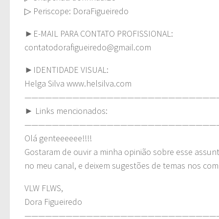
▷ Periscope: DoraFigueiredo
►E-MAIL PARA CONTATO PROFISSIONAL:
contatodorafigueiredo@gmail.com
►IDENTIDADE VISUAL:
Helga Silva www.helsilva.com
————————————————————————————
► Links mencionados:
————————————————————————————
Olá genteeeeee!!!!
Gostaram de ouvir a minha opinião sobre esse assun
no meu canal, e deixem sugestões de temas nos com
VLW FLWS,
Dora Figueiredo
————————————————————————————