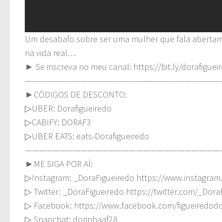
Um desabafo sobre ser uma mulher que fala abertamen
na vida real…
► Se inscreva no meu canal: https://bit.ly/dorafiguei
————————————————————————————
►CÓDIGOS DE DESCONTO:
▷UBER: Dorafigueiredo
▷CABIFY: DORAF3
▷UBER EATS: eats-Dorafigueiredo
————————————————————————————
►ME SIGA POR AÍ:
▷Instagram: _DoraFigueiredo https://www.instagram
▷ Twitter: _DoraFigueiredo https://twitter.com/_Dora
▷ Facebook: https://www.facebook.com/figueiredod
▷ Snapchat: dorinhaaf28