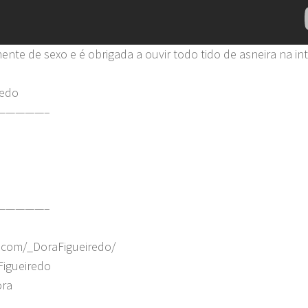
te de sexo e é obrigada a ouvir todo tido de asneira na int
redo
—————–
—————–
.com/_DoraFigueiredo/
Figueiredo
ora