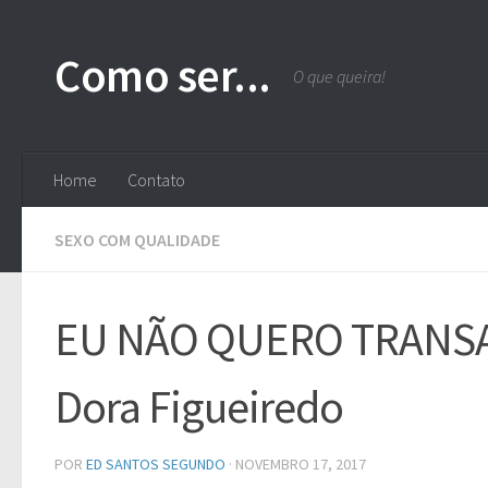
Skip to content
Como ser...
O que queira!
Home
Contato
SEXO COM QUALIDADE
EU NÃO QUERO TRANSA
Dora Figueiredo
POR
ED SANTOS SEGUNDO
·
NOVEMBRO 17, 2017