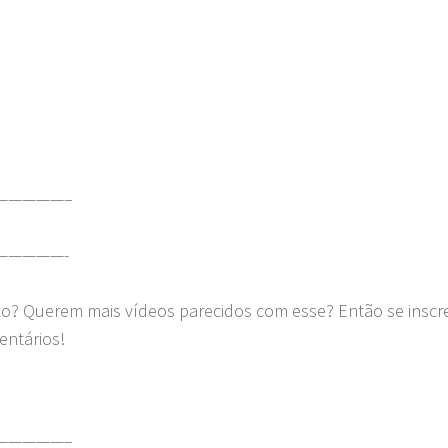
—————–
—————-
to? Querem mais vídeos parecidos com esse? Então se insc
entários!
—————–