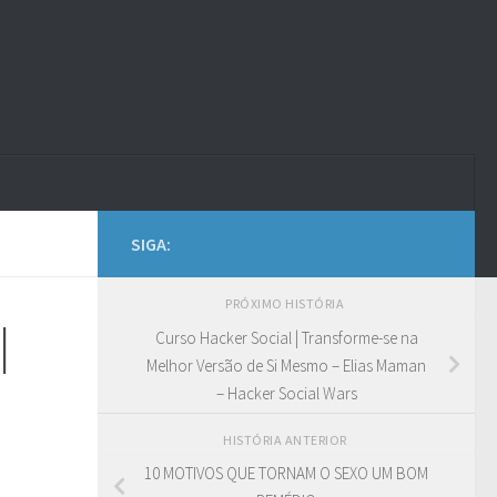
SIGA:
PRÓXIMO HISTÓRIA
|
Curso Hacker Social | Transforme-se na
Melhor Versão de Si Mesmo – Elias Maman
– Hacker Social Wars
HISTÓRIA ANTERIOR
10 MOTIVOS QUE TORNAM O SEXO UM BOM