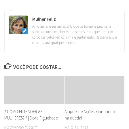
Mulher Feliz
Amo amar e ser amada! O que os homens precisam
saber de uma mulher é que somos mais que um belo
corpo ou rosto! Temos alma e sentimento. Respeite isto e
conquistará qualquer mulher!
VOCÊ PODE GOSTAR...
? COMO ENTENDER AS
Aluguel de Ações: Ganhando
MULHERES? ? | Dora Figueiredo
na queda!
NOVEMBRO 7, 2017
MAIO 24, 2013