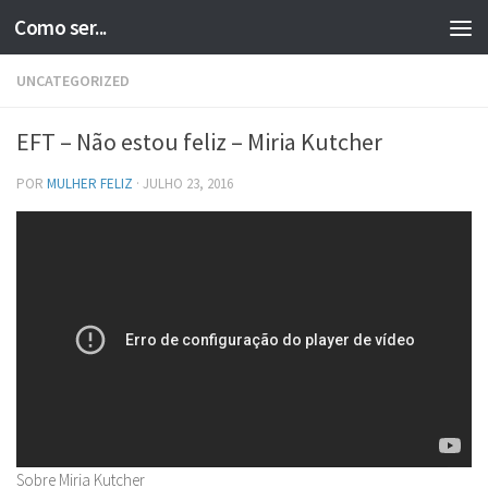
Como ser...
Skip to content
UNCATEGORIZED
EFT – Não estou feliz – Miria Kutcher
POR
MULHER FELIZ
·
JULHO 23, 2016
Sobre Miria Kutcher