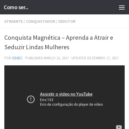
Como ser...
Skip to content
ATRAENTE
/
CONQUISTADOR
/
SEDUTOR
Conquista Magnética – Aprenda a Atrair e
Seduzir Lindas Mulheres
POR
EDSEC
· PUBLISHED
MARÇO 22, 2017
· UPDATED
DEZEMBRO 17, 2017