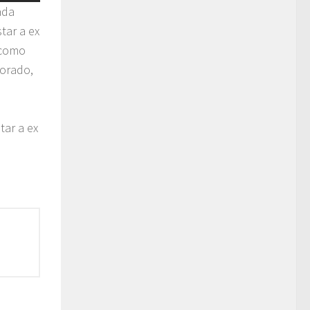
ada
tar a ex
 como
orado,
tar a ex