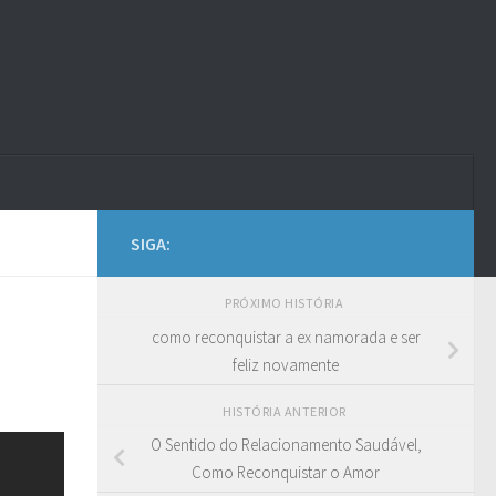
SIGA:
PRÓXIMO HISTÓRIA
como reconquistar a ex namorada e ser
feliz novamente
HISTÓRIA ANTERIOR
O Sentido do Relacionamento Saudável,
Como Reconquistar o Amor