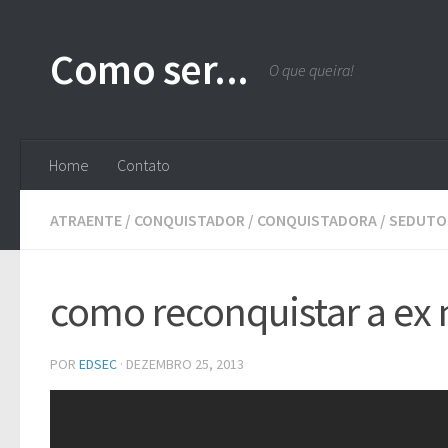
Skip to content
Como ser...
O que queira!
Home
Contato
ATRAENTE
/
CONQUISTADOR
/
CONQUISTADORA
/
SEDUTO
como reconquistar a ex
POR
EDSEC
·
DEZEMBRO 25, 2013