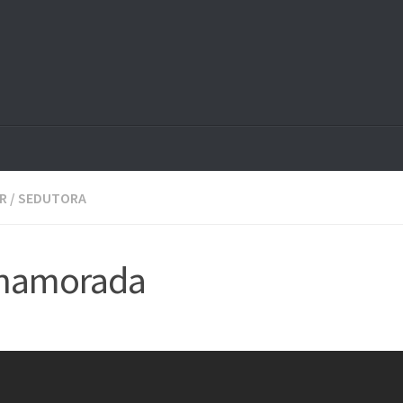
R
/
SEDUTORA
 namorada