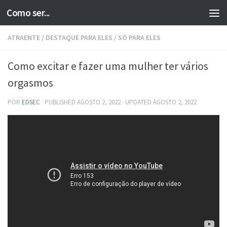
Como ser...
Skip to content
ATRAENTE
/
DESTAQUE PARA ELES
/
SÓ PARA ELES
Como excitar e fazer uma mulher ter vários
orgasmos
POR
EDSEC
· PUBLISHED
AGOSTO 2, 2022
· UPDATED
AGOSTO 2, 2022