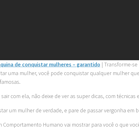
uina de conquistar mulheres – garantido
| Transforme-se
tar uma mulher, você pode conquistar qualquer mulher que 
 famosas.
ir com ela, não deixe de ver as super dicas, com técnicas e
tar um mulher de verdade, e pare de passar vergonha em b
em Comportamento Humano vai mostrar para você o que você 