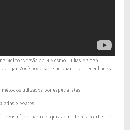
 na Melhor Versão de Si Mesmo – Elias Maman –
desejar. Você pode se relacionar e conhecer lindas
 métodos utilizados por especialistas.
aladas e boates
precisa fazer para conquistar mulheres bonitas de