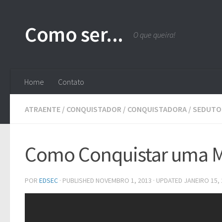
Skip to content
Como ser...
O que queira!
Home
Contato
ATRAENTE
/
CONQUISTADOR
/
CONQUISTADORA
/
SEDUTO
Como Conquistar uma M
POR
EDSEC
· PUBLISHED
NOVEMBRO 1, 2013
· UPDATED
JANEIRO 15,