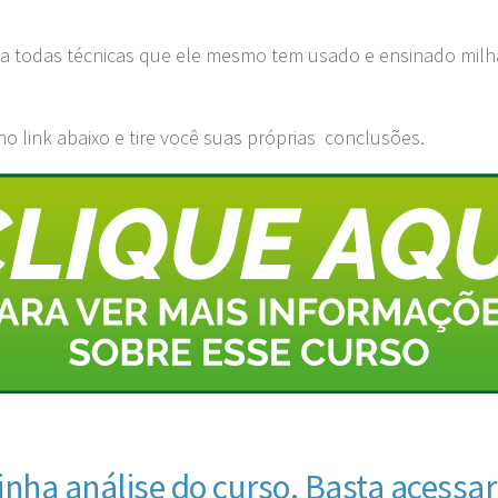
na todas técnicas que ele mesmo tem usado e ensinado milh
no link abaixo e tire você suas próprias conclusões.
inha análise do curso. Basta acessa