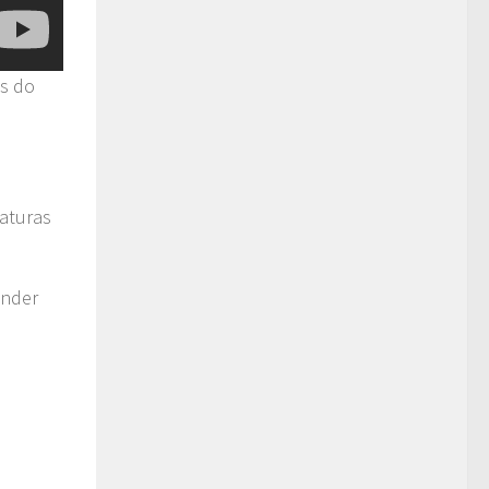
s do
naturas
inder