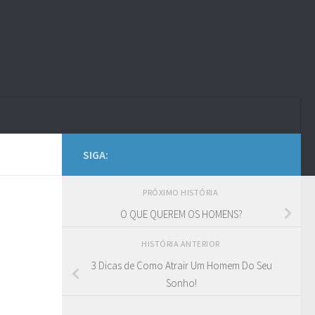
SIGA:
PRÓXIMO HISTÓRIA
O QUE QUEREM OS HOMENS?
HISTÓRIA ANTERIOR
3 Dicas de Como Atrair Um Homem Do Seu
Sonho!