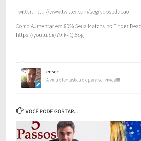
Twitter: http://www.twitter.com/segredoseducao
Como Aumentar em 80% Seus Matchs no Tinder Descub
https://youtu.be/79lk-IQl5og
edsec
A vida é fantástica e é para ser vivida!!!!
VOCÊ PODE GOSTAR...