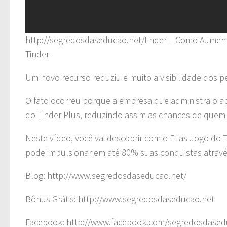
http://segredosdaseducao.net/tinder – Como Aumen
Tinder
Um novo recurso reduziu e muito a visibilidade dos p
O fato ocorreu porque a empresa que administra o ap
do Tinder Plus, reduzindo assim as chances de quem
Neste vídeo, você vai descobrir com o Elias Jogo do
pode impulsionar em até 80% suas conquistas através 
Blog: http://www.segredosdaseducao.net/
Bônus Grátis: http://www.segredosdaseducao.net
Facebook: http://www.facebook.com/segredosdased