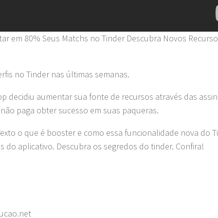
tar em 80% Seus Matchs no Tinder Descubra Novos Recurso
erfis no Tinder nas últimas semanas.
p decidiu aumentar sua fonte de recursos através das assi
 não paga obter sucesso em suas paqueras.
 Texto o que é booster e como essa funcionalidade nova do T
do aplicativo. Descubra os segredos do tinder. Confira!
ucao.net