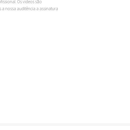
issional. Os vídeos são
 a nossa auditência a assinatura