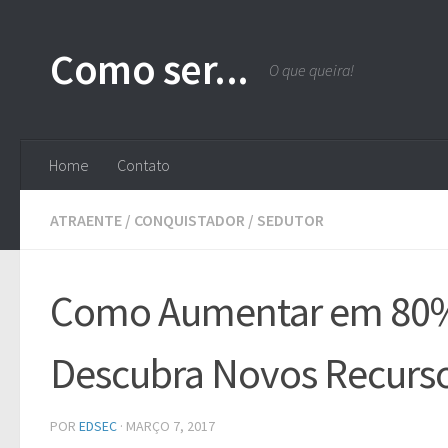
Skip to content
Como ser...
O que queira!
Home
Contato
ATRAENTE
/
CONQUISTADOR
/
SEDUTOR
Como Aumentar em 80% 
Descubra Novos Recurso
POR
EDSEC
·
MARÇO 7, 2017