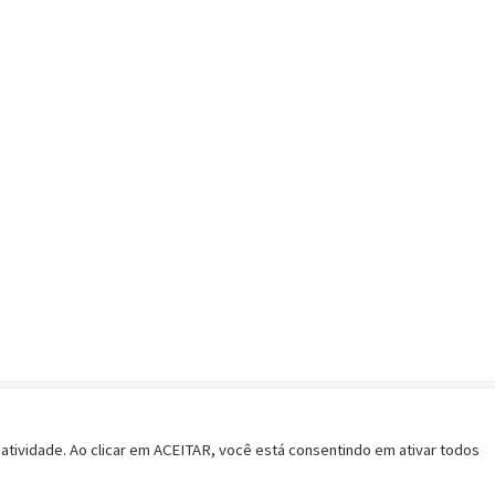
Política de Privacidade
Termos de Uso
Considerações Im
 atividade. Ao clicar em ACEITAR, você está consentindo em ativar todos