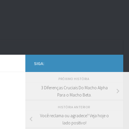
SIGA:
PRÓXIMO HISTÓRIA
3 Diferenças Cruciais Do Macho Alpha
Para o Macho Beta.
HISTÓRIA ANTERIOR
Você reclama ou agradece? Veja hoje o
lado positivo!