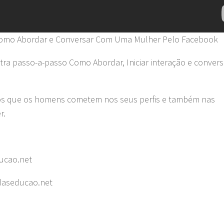
Como Abordar e Conversar Com Uma Mulher Pelo Facebook
ra passo-a-passo Como Abordar, Iniciar interação e conver
erros que os homens cometem nos seus perfis e também nas
r.
ucao.net
daseducao.net