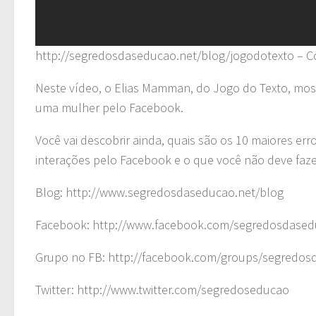
http://segredosdaseducao.net/blog/jogodotexto – 
Neste vídeo, o Elias Mamman, do Jogo do Texto, most
uma mulher pelo Facebook.
Você vai descobrir ainda, quais são os 10 maiores 
interações pelo Facebook e o que você não deve faze
Blog: http://www.segredosdaseducao.net/blog
Facebook: http://www.facebook.com/segredosdased
Grupo no FB: http://facebook.com/groups/segredos
Twitter: http://www.twitter.com/segredoseducao