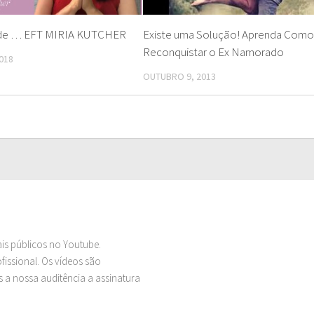
de … EFT MIRIA KUTCHER
Existe uma Solução! Aprenda Com
Reconquistar o Ex Namorado
018
OUTUBRO 9, 2013
ais públicos no Youtube.
issional. Os vídeos são
 a nossa auditência a assinatura