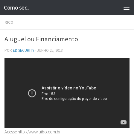
Como ser...
Skip to content
RICO
Aluguel ou Financiamento
POR
ED SECURITY
·
JUNHO 25, 2013
Acesse http://www.uibo.com.br