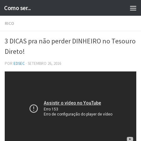
Como ser...
Skip to content
RICO
3 DICAS pra não perder DINHEIRO no Tesouro
Direto!
POR
EDSEC
·
SETEMBRO 26, 2016