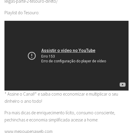
leigas-parte-2-tesouro-direto/
Playlist do Tesouro:
* Assine o Canal!* e saiba como economizar e multiplicar o seu
dinheiro o ano todo!
Pra mais dicas de enriquecimento lícito, consumo consciente,
pechinchas e economia simplificada acesse a home:
www.mepoupenaweb.com