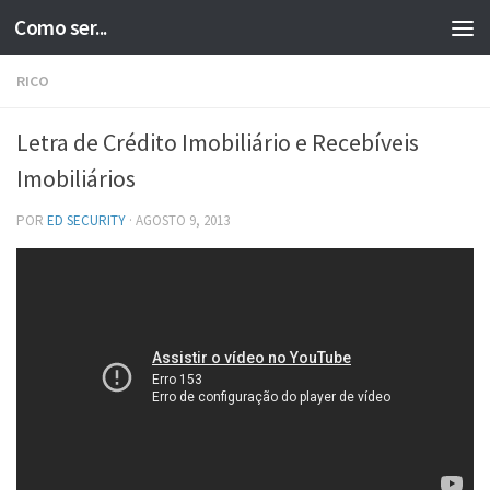
Como ser...
Skip to content
RICO
Letra de Crédito Imobiliário e Recebíveis
Imobiliários
POR
ED SECURITY
·
AGOSTO 9, 2013