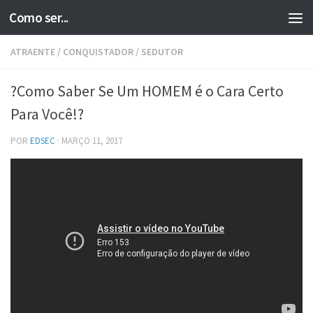
Como ser...
Skip to content
ATRAENTE
/
CONQUISTADOR
/
SEDUTOR
?Como Saber Se Um HOMEM é o Cara Certo
Para Você!?
POR
EDSEC
·
MARÇO 11, 2017