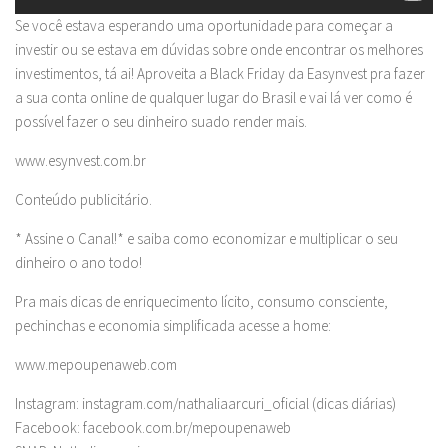
Se você estava esperando uma oportunidade para começar a
investir ou se estava em dúvidas sobre onde encontrar os melhores
investimentos, tá ai! Aproveita a Black Friday da Easynvest pra fazer
a sua conta online de qualquer lugar do Brasil e vai lá ver como é
possível fazer o seu dinheiro suado render mais.
www.esynvest.com.br
Conteúdo publicitário.
* Assine o Canal!* e saiba como economizar e multiplicar o seu
dinheiro o ano todo!
Pra mais dicas de enriquecimento lícito, consumo consciente,
pechinchas e economia simplificada acesse a home:
www.mepoupenaweb.com
Instagram: instagram.com/nathaliaarcuri_oficial (dicas diárias)
Facebook: facebook.com.br/mepoupenaweb