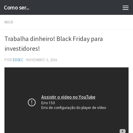
Como ser...
Skip to content
RICO
Trabalha dinheiro! Black Friday para
investidores!
POR
EDSEC
·
NOVEMBRO 3, 2016