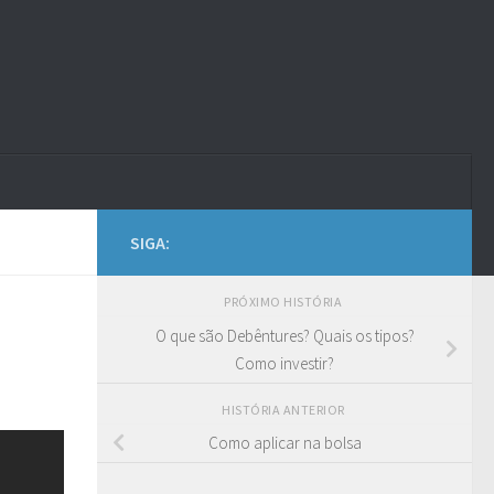
SIGA:
PRÓXIMO HISTÓRIA
O que são Debêntures? Quais os tipos?
Como investir?
HISTÓRIA ANTERIOR
Como aplicar na bolsa