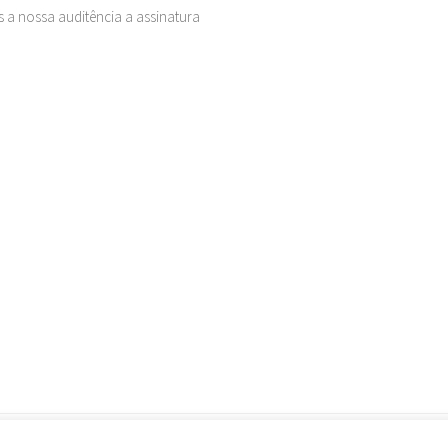
 a nossa auditência a assinatura
Política de Privacidade
Termos de Uso
Considerações Im