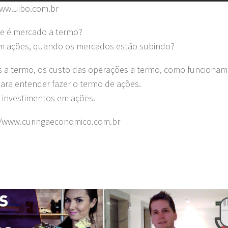
www.uibo.com.br
ue é mercado a termo?
om ações, quando os mercados estão subindo?
 a termo, os custo das operações a termo, como funcionam
para entender fazer o termo de ações.
 investimentos em ações.
://www.curingaeconomico.com.br