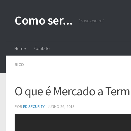
Skip to content
Como ser...
O que queira!
Home
Contato
RICO
O que é Mercado a Ter
POR
ED SECURITY
·
JUNHO 26, 2013