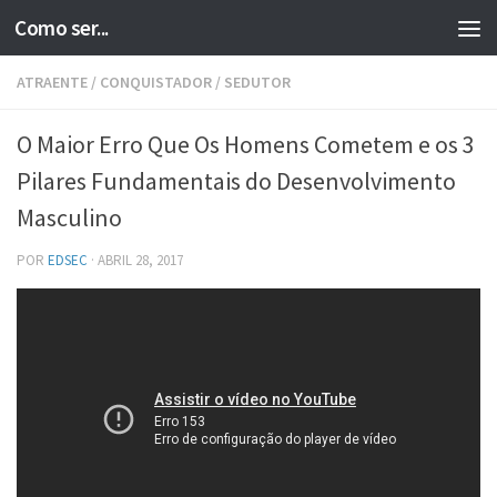
Como ser...
Skip to content
ATRAENTE
/
CONQUISTADOR
/
SEDUTOR
O Maior Erro Que Os Homens Cometem e os 3
Pilares Fundamentais do Desenvolvimento
Masculino
POR
EDSEC
·
ABRIL 28, 2017