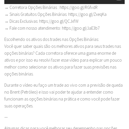
→ Corretora Opções Binárias : https://goo.gl/RGfvdR
→ Sinais Gratuitos Opções Binárias: https://goo.gl/ZxeqKa
→ Dicas Exclusivas: https://goo.gl/QCJxfW
→ Fale com nosso atendimento: https://goo.gl/JaE3b7
Escolhendo os ativos dos trades nas Opções Binárias:
Você quer saber quais são os melhores ativos para seus trades nas
opções binárias? Cada corretora oferece uma gama enorme de
ativos e por isso eu resolvi fazer esse vídeo para explicar um pouco
melhor como selecionar os ativos para fazer suas previsões nas
opções binárias.
Durante o vídeo eu faço um trade ao vivo com a previsão de queda
no Brent (Petróleo) e isso vai poder te ajudar a entender como
funcionam as opções binárias na prática e como você pode fazer
suas operações.
—
Algumas dicas para você melhorar seu desempenho nas opções