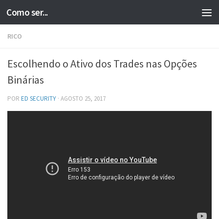
Como ser...
Skip to content
RICO
Escolhendo o Ativo dos Trades nas Opções
Binárias
POR
ED SECURITY
·
AGOSTO 25, 2017