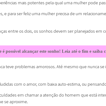
riências mais potentes pela qual uma mulher pode pass
eres, e para ser feliz uma mulher precisa de um relaciona
erenças entre os dois, os sonhos devem ser planejados em 
 é possível alcançar este sonho! Leia até o fim e saiba
ca teve problemas amorosos. Até mesmo que nunca se 
siludidas com o amor, com baixa auto-estima, ou pensand
iculdades em chamar a atenção do homem que está inter
ue se aproxime.