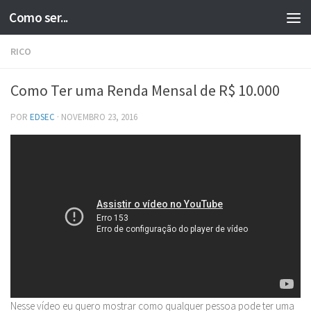
Como ser...
Skip to content
RICO
Como Ter uma Renda Mensal de R$ 10.000
POR
EDSEC
·
NOVEMBRO 23, 2016
Nesse vídeo eu quero mostrar como qualquer pessoa pode ter uma