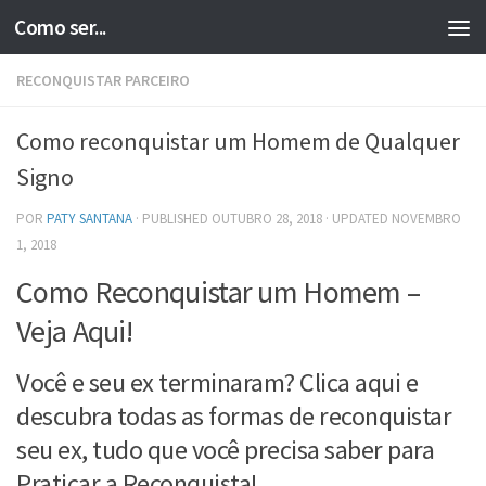
Como ser...
Skip to content
RECONQUISTAR PARCEIRO
Como reconquistar um Homem de Qualquer
Signo
POR
PATY SANTANA
· PUBLISHED
OUTUBRO 28, 2018
· UPDATED
NOVEMBRO
1, 2018
Como Reconquistar um Homem –
Veja Aqui!
Você e seu ex terminaram? Clica aqui e
descubra todas as formas de reconquistar
seu ex, tudo que você precisa saber para
Praticar a Reconquista!