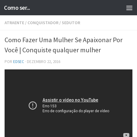
Como ser...
Skip to content
ATRAENTE
/
CONQUISTADOR
/
SEDUTOR
Como Fazer Uma Mulher Se Apaixonar Por
Você | Conquiste qualquer mulher
POR
EDSEC
·
DEZEMBRO 22, 2016