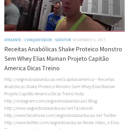
ATRAENTE
/
CONQUISTADOR
/
SEDUTOR
NOVEMBRO 5, 2017
Receitas Anabólicas Shake Proteico Monstro
Sem Whey Elias Maman Projeto Capitão
America Dicas Treino
http://segredosdaseducao.net/capitaoamerica – Receitas
Anabólicas Shake Proteico Monstro Sem Whey Elias Maman
Projeto Capitão America Dicas Treino Insta:
http://instagram.com/segredosdaseducao1 Blog:
http://www.segredosdaseducao.net Facebook:
http://www.facebook.com/segredosdaseducao.net Twitter:
http://www.twitter.com/segredoseducao Neste vídeo, o Elias