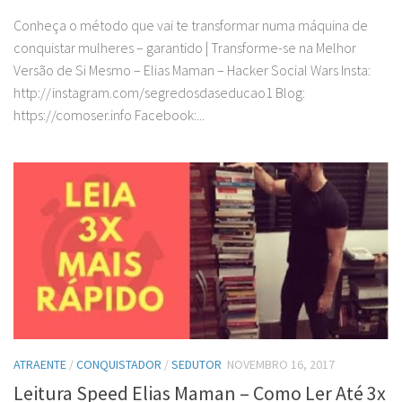
Conheça o método que vai te transformar numa máquina de
conquistar mulheres – garantido | Transforme-se na Melhor
Versão de Si Mesmo – Elias Maman – Hacker Social Wars Insta:
http://instagram.com/segredosdaseducao1 Blog:
https://comoser.info Facebook:...
ATRAENTE
/
CONQUISTADOR
/
SEDUTOR
NOVEMBRO 16, 2017
Leitura Speed Elias Maman – Como Ler Até 3x