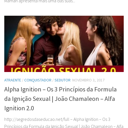
Maman apresenta mais uma das suas...
ATRAENTE
/
CONQUISTADOR
/
SEDUTOR
NOVEMBRO 3, 2017
Alpha Ignition – Os 3 Princípios da Formula
da Ignição Sexual | João Chamaleon – Alfa
Ignition 2.0
http://segredosdaseducao.net/full – Alpha Ignition – Os 3
Princípios da Formula da Ignição Sexual | João Chamaleon – Alfa