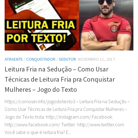
ATRAENTE
/
CONQUISTADOR
/
SEDUTOR
NOVEMBRO 11, 2017
Leitura Fria na Sedução – Como Usar
Técnicas de Leitura Fria pra Conquistar
Mulheres – Jogo do Texto
https://comoser.info/jogodotexto3 – Leitura Fria na Sedução –
Como Usar Técnicas de Leitura Fria pra Conquistar Mulheres –
Jogo do Texto Insta: http://instagram.com/ Facebook:
http://www.facebook.com/ Twitter: http://www.twitter.com
Você sabe o que é leitura fria? E...