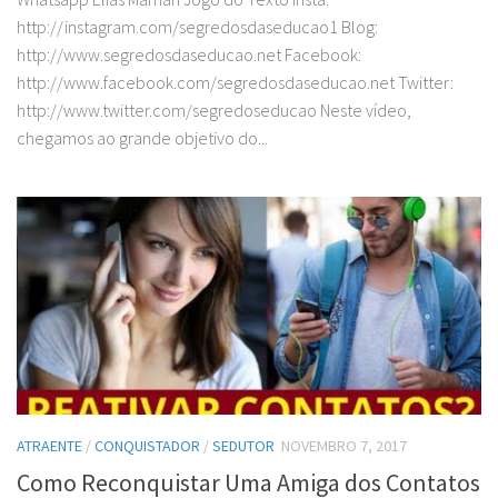
http://instagram.com/segredosdaseducao1 Blog:
http://www.segredosdaseducao.net Facebook:
http://www.facebook.com/segredosdaseducao.net Twitter:
http://www.twitter.com/segredoseducao Neste vídeo,
chegamos ao grande objetivo do...
ATRAENTE
/
CONQUISTADOR
/
SEDUTOR
NOVEMBRO 7, 2017
Como Reconquistar Uma Amiga dos Contatos