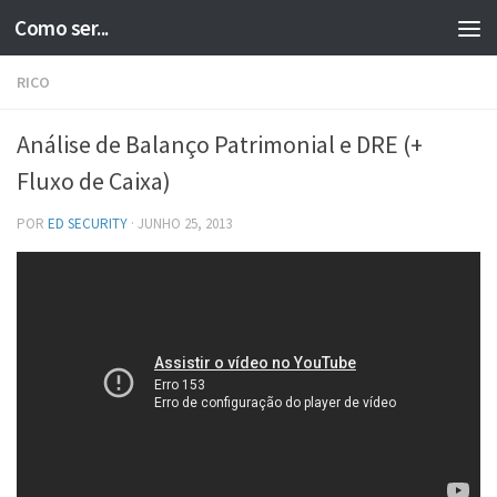
Como ser...
Skip to content
RICO
Análise de Balanço Patrimonial e DRE (+
Fluxo de Caixa)
POR
ED SECURITY
·
JUNHO 25, 2013