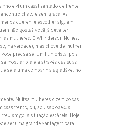
zinho e vi um casal sentado de frente,
 encontro chato e sem graça. As
as menos querem é escolher alguém
quem não gosta? Você já deve ter
m as mulheres. O Whinderson Nunes,
sso, na verdade), mas chove de mulher
 você precisa ser um humorista, pois
sa mostrar pra ela através das suas
e que será uma companhia agradável no
mamente. Muitas mulheres dizem coisas
em casamento, ou, sou sapiosexual
É meu amigo, a situação está feia. Hoje
o pode ser uma grande vantagem para