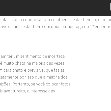
aula – como conquistar uma mulher e se dar bem logo no pr
críveis para se dar bem com uma mulher logo no 1º encontro
am ter um sentimento de incerteza.
 muito chata na maioria das vezes.
 cara chato e previsível que faz as
atamente por isso que a maioria dos
aições. Portanto, se você colocar fotos
 aventureiro, o interesse das