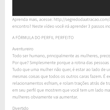
Aprenda mais, acesse: http://segredodaatracao.com/
encontro? Neste vídeo você irá aprender 3 passos in
A FÓRMULA DO PERFIL PERFEITO
Aventureiro
Todo ser humano, principalmente as mulheres, precis
Por que? Simplesmente porque a rotina das pessoas é
Tudo que uma mulher não quer, é estar ao lado de um
mesmas coisas que todos os outros caras fazem. É ex
relacionamentos esfriam, e rolam traições atrás de tr
em seu perfil que mostrem que você tem um lado mais
mulheres obviamente vai aumentar.
Divertido