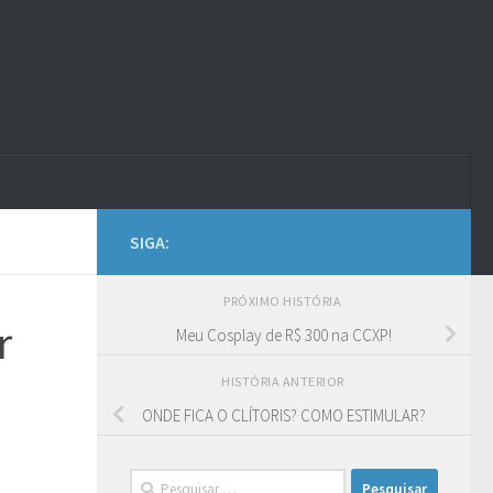
SIGA:
PRÓXIMO HISTÓRIA
r
Meu Cosplay de R$ 300 na CCXP!
HISTÓRIA ANTERIOR
ONDE FICA O CLÍTORIS? COMO ESTIMULAR?
Pesquisar