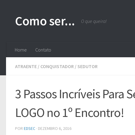
Skip to content
Como ser...
O que queira!
Home
Contato
ATRAENTE
/
CONQUISTADOR
/
SEDUTOR
3 Passos Incríveis Par
LOGO no 1º Encontro!
POR
EDSEC
·
DEZEMBRO 6, 2016