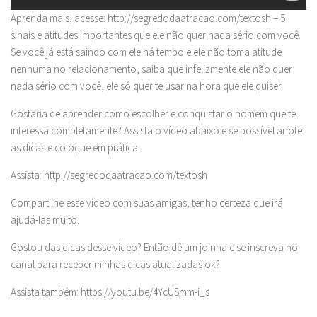
Aprenda mais, acesse: http://segredodaatracao.com/textosh – 5
sinais e atitudes importantes que ele não quer nada sério com você.
Se você já está saindo com ele há tempo e ele não toma atitude
nenhuma no relacionamento, saiba que infelizmente ele não quer
nada sério com você, ele só quer te usar na hora que ele quiser.
Gostaria de aprender como escolher e conquistar o homem que te
interessa completamente? Assista o vídeo abaixo e se possível anote
as dicas e coloque em prática.
Assista: http://segredodaatracao.com/textosh
Compartilhe esse vídeo com suas amigas, tenho certeza que irá
ajudá-las muito.
Gostou das dicas desse vídeo? Então dê um joinha e se inscreva no
canal para receber minhas dicas atualizadas ok?
Assista também: https://youtu.be/4YcUSmm-i_s