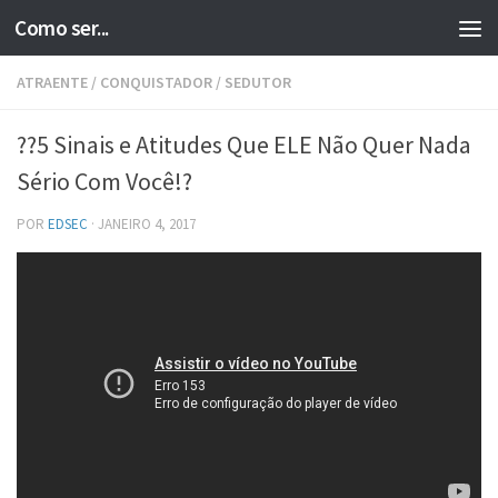
Como ser...
Skip to content
ATRAENTE
/
CONQUISTADOR
/
SEDUTOR
??5 Sinais e Atitudes Que ELE Não Quer Nada
Sério Com Você!?
POR
EDSEC
·
JANEIRO 4, 2017