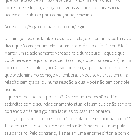
que isso é possível sim, basta você aprender a usar as técnicas
correta de sedução, atração e alguns gatilhos mentais especiais,
acesse o site abaixo para começar hoje mesmo.
Acesse: http://segredodaatracao.com/ckgmr
Um amigo meu que também estuda as relações humanas costumava
dizer que “começar um relacionamento é fácil, o difícil é mantê-lo.”
Manter um relacionamento verdadeiro e duradouro – aquele que
você merece – requer que você: 1) conheça o seu parceiro e 2) tenha
controle da sua interação. Caso contrário, aquela paixão ardente
que predomina no começo vai embora, e você se vê presa em uma
relação sem graça, ou numa relação a qual você não tem controle
nenhum.
E quem nunca passou por isso?! Diversas mulheres não estão
satisfeitas com o seu relacionamento atual e falam que estão sempre
correndo atrás de algo para fazer as coisas funcionarem.
Cesa, o que você quer dizer com “controlar o seu relacionamento”?
Ter o controle no seu relacionamento não é mandar ou manipular
seu parceiro. Pelo contrário, é estar em uma enorme sintonia com o