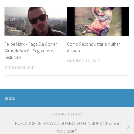
Felipe Marx – Faça Ela Correr
Como Reconquistar a Mulher
Atrás de Você – Segredos da
Amada
Sedução
OUTUBRO 11, 2013
OUTUBRO 3, 2014
SIGA:
PRÓXIMO HISTÓRIA
BUSCADOR DE TAXAS DO GUIABOLSO FUNCIONA? (E quem
deve usar?)