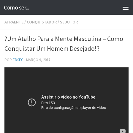
Como ser...
Skip to content
ATRAENTE
/
CONQUISTADOR
/
SEDUTOR
?Um Atalho Para a Mente Masculina – Como
Conquistar Um Homem Desejado!?
POR
EDSEC
·
MARÇO 9, 2017