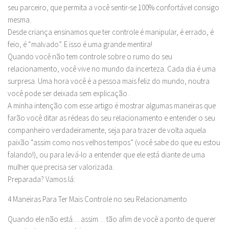
seu parceiro, que permita a você sentir-se 100% confortável consigo
mesma.
Desde criança ensinamos que ter controle é manipular, é errado, é
feio, é “malvado”. E isso é uma grande mentira!
Quando você não tem controle sobre o rumo do seu
relacionamento, você vive no mundo da incerteza. Cada dia é uma
surpresa. Uma hora você é a pessoa mais feliz do mundo, noutra
você pode ser deixada sem explicação.
A minha intenção com esse artigo é mostrar algumas maneiras que
farão você ditar as rédeas do seu relacionamento e entender o seu
companheiro verdadeiramente, seja para trazer de volta aquela
paixão “assim como nos velhos tempos” (você sabe do que eu estou
falando!), ou para levá-lo a entender que ele está diante de uma
mulher que precisa ser valorizada.
Preparada? Vamos lá:
4 Maneiras Para Ter Mais Controle no seu Relacionamento
Quando ele não está… assim… tão afim de você a ponto de querer