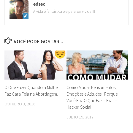
edsec
A vida é fantástica e é para ser vivida!!!!
VOCÊ PODE GOSTAR...
O Que Fazer Quando a Mulher
Como Mudar Pensamentos,
Faz Cara Feia na Abordagem.
Emoções e Atitudes | Porque
Você Faz O Que Faz – Elias –
OUTUBRO 3, 2016
Hacker Social
JULHO 19, 2017